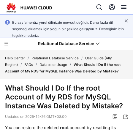
Bu sayfa henüz yerel dilinizde mevcut değildir. Daha fazla dil
seçeneği eklemek için yoğun bir şekilde çalışıyoruz. Desteğiniz için
teşekkür ederiz.
Relational Database Service
Help Center
/
Relational Database Service
/
User Guide (Ally
Region)
/
FAQs
/
Database Usage
/
What Should I Do If the root
Account of My RDS for MySQL Instance Was Deleted by Mistake?
What Should I Do If the root
Service
Account of My RDS for MySQL
Overview
Instance Was Deleted by Mistake?
Billing
Updated on
2025-12-26 GMT+08:00
Getting
You can restore the deleted
root
account by resetting its
Started