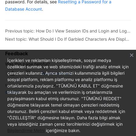
password. For details, see
Resetting a Password for a
Database Account
.
Kernels
User
Previous topic: How Do I View Session IDs and Login and Logout Time of an RDS Database?
Guide
Next topic: What Should I Do If Garbled Characters Are Displayed After SQL Query Results Are Exported to an Excel File for My RDS Instance?
Best
Feedback
Practices
İçerikleri ve reklamları kişiselleştirmek, sosyal medya
Was this page helpful?
özellikleri sunmak ve web sitemizdeki trafiği analiz etmek için
Performance
çerezleri kullanırız. Ayrıca sitemizi kullanımınızla ilgili bilgileri
Provide feedback
White
sosyal platform, reklam platformu ve analiz platformu iş
Paper
For any further questions, feel free to contact us through the chatbot.
ortaklarımızla paylaşırız. "TÜMÜNÜ KABUL ET" düğmesine
tıklayarak bu amaçları ve verilerinizin iş ortaklarımızla
Chatbot
API
paylaşılmasını kabul etmiş olursunuz. "TÜMÜNÜ REDDET"
Reference
düğmesine tıklayarak temel olmayan çerezleri reddetmiş
olursunuz. Belirli çerezleri kabul etmek veya reddetmek için
SDK
"ÖZELLEŞTİR" düğmesine tıklayın. Daha fazla bilgi almak
Reference
veya istediğiniz zaman çerez tercihlerinizi değiştirmek için
Bilgilendirme Metni
içeriğimize bakın.