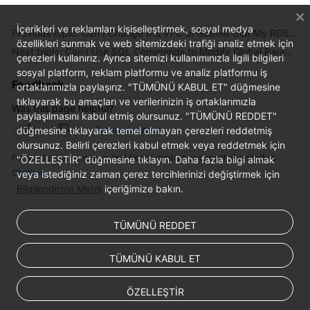
FAQs
İçerikleri ve reklamları kişiselleştirmek, sosyal medya
Previous topic: Can I Change the VPC or Subnet that My RDS DB Instance Belongs To?
Troubleshooting
özellikleri sunmak ve web sitemizdeki trafiği analiz etmek için
Next topic: Can I Use SQL Commands to Modify Global Parameters of My RDS Instance?
çerezleri kullanırız. Ayrıca sitemizi kullanımınızla ilgili bilgileri
Videos
sosyal platform, reklam platformu ve analiz platformu iş
Feedback
ortaklarımızla paylaşırız. "TÜMÜNÜ KABUL ET" düğmesine
Glossary
tıklayarak bu amaçları ve verilerinizin iş ortaklarımızla
Was this page helpful?
paylaşılmasını kabul etmiş olursunuz. "TÜMÜNÜ REDDET"
düğmesine tıklayarak temel olmayan çerezleri reddetmiş
More
Provide feedback
olursunuz. Belirli çerezleri kabul etmek veya reddetmek için
Documents
For any further questions, feel free to contact us through the chatbot.
"ÖZELLEŞTİR" düğmesine tıklayın. Daha fazla bilgi almak
Chatbot
veya istediğiniz zaman çerez tercihlerinizi değiştirmek için
Bilgilendirme Metni
içeriğimize bakın.
General
Reference
TÜMÜNÜ REDDET
Glossary
TÜMÜNÜ KABUL ET
Shared
Responsibilities
ÖZELLEŞTİR