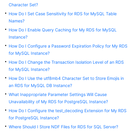
Character Set?
Kernels
How Do I Set Case Sensitivity for RDS for MySQL Table
Names?
User
How Do I Enable Query Caching for My RDS for MySQL
Guide
Instance?
How Do I Configure a Password Expiration Policy for My RDS
Best
for MySQL Instance?
Practices
How Do I Change the Transaction Isolation Level of an RDS
Performance
for MySQL Instance?
White
How Do I Use the utf8mb4 Character Set to Store Emojis in
Paper
an RDS for MySQL DB Instance?
What Inappropriate Parameter Settings Will Cause
API
Reference
Unavailability of My RDS for PostgreSQL Instance?
How Do I Configure the test_decoding Extension for My RDS
SDK
for PostgreSQL Instance?
Reference
Where Should I Store NDF Files for RDS for SQL Server?