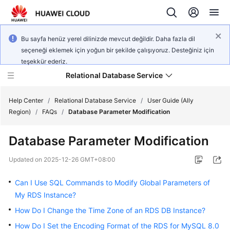
Bu sayfa henüz yerel dilinizde mevcut değildir. Daha fazla dil
seçeneği eklemek için yoğun bir şekilde çalışıyoruz. Desteğiniz için
teşekkür ederiz.
Relational Database Service
Help Center
/
Relational Database Service
/
User Guide (Ally
Region)
/
FAQs
/
Database Parameter Modification
Database Parameter Modification
Service
Updated on
2025-12-26 GMT+08:00
Overview
Can I Use SQL Commands to Modify Global Parameters of
Billing
My RDS Instance?
How Do I Change the Time Zone of an RDS DB Instance?
Getting
How Do I Set the Encoding Format of the RDS for MySQL 8.0
Started