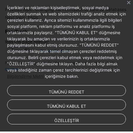
Service
İçerikleri ve reklamları kişiselleştirmek, sosyal medya
Level
Previous topic: Changing the Permission to View All Databases
özellikleri sunmak ve web sitemizdeki trafiği analiz etmek için
Agreement
Next topic: FAQs
çerezleri kullanırız. Ayrıca sitemizi kullanımınızla ilgili bilgileri
sosyal platform, reklam platformu ve analiz platformu iş
White
Feedback
ortaklarımızla paylaşırız. "TÜMÜNÜ KABUL ET" düğmesine
Papers
tıklayarak bu amaçları ve verilerinizin iş ortaklarımızla
Was this page helpful?
paylaşılmasını kabul etmiş olursunuz. "TÜMÜNÜ REDDET"
Endpoints
düğmesine tıklayarak temel olmayan çerezleri reddetmiş
Provide feedback
olursunuz. Belirli çerezleri kabul etmek veya reddetmek için
Permissions
For any further questions, feel free to contact us through the chatbot.
"ÖZELLEŞTİR" düğmesine tıklayın. Daha fazla bilgi almak
Chatbot
veya istediğiniz zaman çerez tercihlerinizi değiştirmek için
Bilgilendirme Metni
içeriğimize bakın.
TÜMÜNÜ REDDET
TÜMÜNÜ KABUL ET
ÖZELLEŞTİR