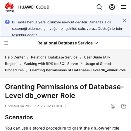
Bu sayfa henüz yerel dilinizde mevcut değildir. Daha fazla dil
seçeneği eklemek için yoğun bir şekilde çalışıyoruz. Desteğiniz için
teşekkür ederiz.
Relational Database Service
Help Center
/
Relational Database Service
/
User Guide (Ally
Region)
/
Working with RDS for SQL Server
/
Usage of Stored
Procedures
/
Granting Permissions of Database-Level db_owner Role
Granting Permissions of Database-
Service
Level db_owner Role
Overview
Updated on
2025-12-26 GMT+08:00
Billing
Scenarios
Getting
You can use a stored procedure to grant the
db_owner
role
Started