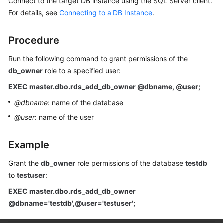
Connect to the target DB instance using the SQL Server client.
FAQs
For details, see
Connecting to a DB Instance
.
Troubleshooting
Procedure
Videos
Run the following command to grant permissions of the
db_owner
role to a specified user:
Glossary
EXEC master.dbo.rds_add_db_owner @dbname, @user;
More
@dbname
: name of the database
Documents
@user
: name of the user
General
Example
Reference
Grant the
db_owner
role permissions of the database
testdb
Glossary
to
testuser
:
EXEC master.dbo.rds_add_db_owner
Shared
@dbname='testdb',@user='testuser';
Responsibilities