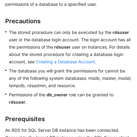
permissions of a database to a specified user.
Kernels
Precautions
User
The stored procedure can only be executed by the
rdsuser
Guide
user or the database login account. The login account has all
the permissions of the
rdsuser
user on instances. For details
Best
about the stored procedure for creating a database login
Practices
account, see
Creating a Database Account
.
Performance
The database you will grant the permissions for cannot be
White
any of the following system databases: msdb, master, model,
Paper
tempdb, rdsadmin, and resource.
Permissions of the
db_owner
role can be granted to
API
rdsuser
.
Reference
SDK
Prerequisites
Reference
An RDS for SQL Server DB instance has been connected.