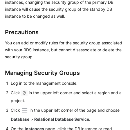
instances, changing the security group of the primary DB
instance will cause the security group of the standby DB
Kernels
instance to be changed as well.
User
Precautions
Guide
You can add or modify rules for the security group associated
Best
with your RDS instance, but cannot disassociate or delete the
Practices
security group.
Performance
Managing Security Groups
White
Paper
Log in to the management console.
API
Click
in the upper left corner and select a region and a
Reference
project.
Click
in the upper left corner of the page and choose
SDK
Reference
Database
>
Relational Database Service
.
On the
Instances
page, click the DB instance or read