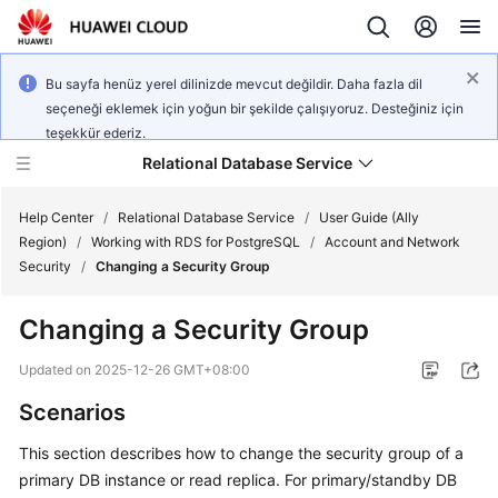
Bu sayfa henüz yerel dilinizde mevcut değildir. Daha fazla dil
seçeneği eklemek için yoğun bir şekilde çalışıyoruz. Desteğiniz için
teşekkür ederiz.
Relational Database Service
Help Center
/
Relational Database Service
/
User Guide (Ally
Region)
/
Working with RDS for PostgreSQL
/
Account and Network
Security
/
Changing a Security Group
Changing a Security Group
Service
Overview
Updated on
2025-12-26 GMT+08:00
Scenarios
Billing
This section describes how to change the security group of a
Getting
primary DB instance or read replica. For primary/standby DB
Started