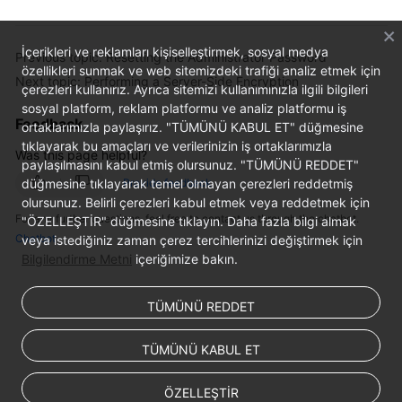
Service
Level
Agreement
İçerikleri ve reklamları kişiselleştirmek, sosyal medya
Previous topic: Resetting the Administrator Password
özellikleri sunmak ve web sitemizdeki trafiği analiz etmek için
Next topic: Performing a Server-Side Encryption
White
çerezleri kullanırız. Ayrıca sitemizi kullanımınızla ilgili bilgileri
Papers
sosyal platform, reklam platformu ve analiz platformu iş
Feedback
ortaklarımızla paylaşırız. "TÜMÜNÜ KABUL ET" düğmesine
tıklayarak bu amaçları ve verilerinizin iş ortaklarımızla
Endpoints
Was this page helpful?
paylaşılmasını kabul etmiş olursunuz. "TÜMÜNÜ REDDET"
düğmesine tıklayarak temel olmayan çerezleri reddetmiş
Provide feedback
Permissions
olursunuz. Belirli çerezleri kabul etmek veya reddetmek için
For any further questions, feel free to contact us through the chatbot.
"ÖZELLEŞTİR" düğmesine tıklayın. Daha fazla bilgi almak
Chatbot
veya istediğiniz zaman çerez tercihlerinizi değiştirmek için
Bilgilendirme Metni
içeriğimize bakın.
TÜMÜNÜ REDDET
TÜMÜNÜ KABUL ET
ÖZELLEŞTİR