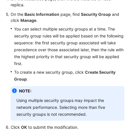
FAQs
replica.
On the
Basic Information
page, find
Security Group
and
Troubleshooting
click
Manage
.
Videos
You can select multiple security groups at a time. The
security group rules will be applied based on the following
Glossary
sequence: the first security group associated will take
precedence over those associated later, then the rule with
More
the highest priority in that security group will be applied
Documents
first.
To create a new security group, click
Create Security
General
Group
.
Reference
NOTE:
Glossary
Using multiple security groups may impact the
network performance. Selecting more than five
Shared
security groups is not recommended.
Responsibilities
Click
OK
to submit the modification.