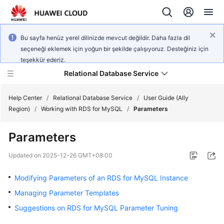
Bu sayfa henüz yerel dilinizde mevcut değildir. Daha fazla dil
seçeneği eklemek için yoğun bir şekilde çalışıyoruz. Desteğiniz için
teşekkür ederiz.
Relational Database Service
Help Center
/
Relational Database Service
/
User Guide (Ally
Region)
/
Working with RDS for MySQL
/
Parameters
Parameters
Service
Updated on
2025-12-26 GMT+08:00
Overview
Modifying Parameters of an RDS for MySQL Instance
Billing
Managing Parameter Templates
Suggestions on RDS for MySQL Parameter Tuning
Getting
Started