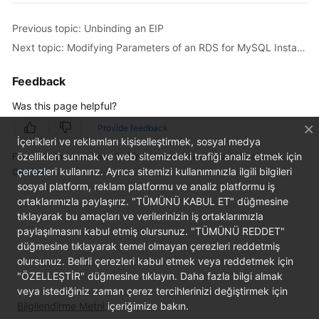
Previous topic: Unbinding an EIP
Kernels
Next topic: Modifying Parameters of an RDS for MySQL Instance
User
Feedback
Guide
Was this page helpful?
Best
Practices
Provide feedback
İçerikleri ve reklamları kişiselleştirmek, sosyal medya
özellikleri sunmak ve web sitemizdeki trafiği analiz etmek için
For any further questions, feel free to contact us through the chatbot.
Performance
çerezleri kullanırız. Ayrıca sitemizi kullanımınızla ilgili bilgileri
Chatbot
White
sosyal platform, reklam platformu ve analiz platformu iş
Paper
ortaklarımızla paylaşırız. "TÜMÜNÜ KABUL ET" düğmesine
tıklayarak bu amaçları ve verilerinizin iş ortaklarımızla
API
paylaşılmasını kabul etmiş olursunuz. "TÜMÜNÜ REDDET"
Reference
düğmesine tıklayarak temel olmayan çerezleri reddetmiş
olursunuz. Belirli çerezleri kabul etmek veya reddetmek için
SDK
"ÖZELLEŞTİR" düğmesine tıklayın. Daha fazla bilgi almak
Reference
veya istediğiniz zaman çerez tercihlerinizi değiştirmek için
Bilgilendirme Metni
içeriğimize bakın.