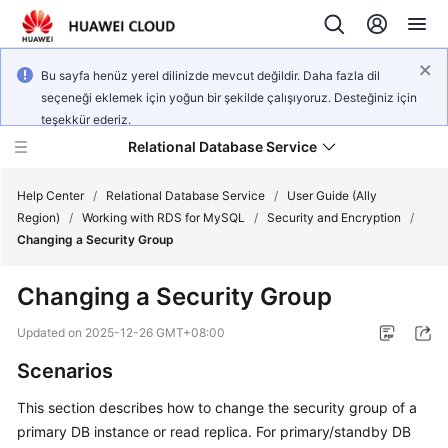
Bu sayfa henüz yerel dilinizde mevcut değildir. Daha fazla dil
seçeneği eklemek için yoğun bir şekilde çalışıyoruz. Desteğiniz için
teşekkür ederiz.
Relational Database Service
Help Center
/
Relational Database Service
/
User Guide (Ally
Region)
/
Working with RDS for MySQL
/
Security and Encryption
/
Changing a Security Group
Changing a Security Group
Service
Overview
Updated on
2025-12-26 GMT+08:00
Scenarios
Billing
This section describes how to change the security group of a
Getting
primary DB instance or read replica. For primary/standby DB
Started