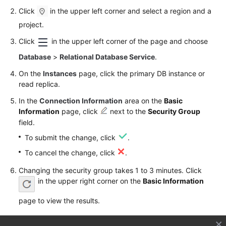
FAQs
Click
in the upper left corner and select a region and a
project.
Troubleshooting
Click
in the upper left corner of the page and choose
Videos
Database
>
Relational Database Service
.
Glossary
On the
Instances
page, click the primary DB instance or
read replica.
More
In the
Connection Information
area on the
Basic
Documents
Information
page, click
next to the
Security Group
field.
To submit the change, click
.
General
Reference
To cancel the change, click
.
Changing the security group takes 1 to 3 minutes. Click
Glossary
in the upper right corner on the
Basic Information
Shared
page to view the results.
Responsibilities