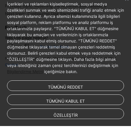
Service
İçerikleri ve reklamları kişiselleştirmek, sosyal medya
Previous topic: Resetting the Administrator Password
Level
özellikleri sunmak ve web sitemizdeki trafiği analiz etmek için
Next topic: Configuring Disk Encryption
Agreement
çerezleri kullanırız. Ayrıca sitemizi kullanımınızla ilgili bilgileri
sosyal platform, reklam platformu ve analiz platformu iş
Feedback
ortaklarımızla paylaşırız. "TÜMÜNÜ KABUL ET" düğmesine
White
tıklayarak bu amaçları ve verilerinizin iş ortaklarımızla
Papers
Was this page helpful?
paylaşılmasını kabul etmiş olursunuz. "TÜMÜNÜ REDDET"
düğmesine tıklayarak temel olmayan çerezleri reddetmiş
Provide feedback
Endpoints
olursunuz. Belirli çerezleri kabul etmek veya reddetmek için
For any further questions, feel free to contact us through the chatbot.
"ÖZELLEŞTİR" düğmesine tıklayın. Daha fazla bilgi almak
Permissions
Chatbot
veya istediğiniz zaman çerez tercihlerinizi değiştirmek için
Bilgilendirme Metni
içeriğimize bakın.
TÜMÜNÜ REDDET
TÜMÜNÜ KABUL ET
ÖZELLEŞTİR