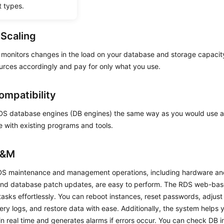
t types.
blic access.
 Scaling
monitors changes in the load on your database and storage capacity
urces accordingly and pay for only what you use.
ompatibility
DS
database engines (DB engines) the same way as you would use a
 with existing programs and tools.
O&M
DS
maintenance and management operations, including hardware and
and database patch updates, are easy to perform. The RDS web-base
asks effortlessly. You can reboot instances, reset passwords, adjust
ery logs, and restore data with ease. Additionally, the system helps
in real time and generates alarms if errors occur. You can check DB i