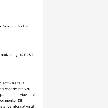
. You can flexibly
 native engine.
RDS
is
 software fault
d console lets you
 parameters, view error
 you monitor DB
nstance information at