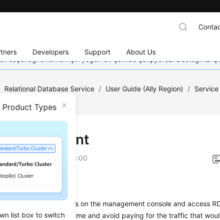
Contac
tners
Developers
Support
About Us
dil seçeneği eklemek için yoğun bir şekilde çalışıyoruz. Desteğiniz iç
/
Relational Database Service
/
User Guide (Ally Region)
/
Service
/
Easy Management
n Product Types
 Management
on
2026-04-24 GMT+08:00
Setup
asily create DB instances on the management console and access
R
wn list box to switch
 application response time and avoid paying for the traffic that wo