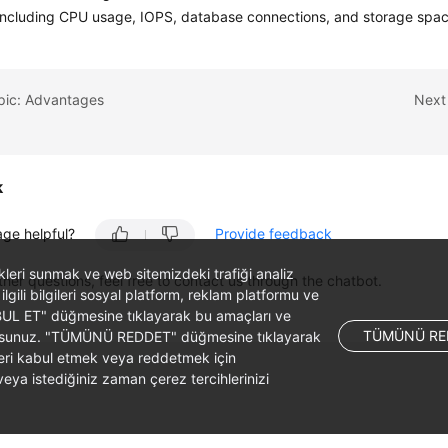
 including CPU usage, IOPS, database connections, and storage spa
opic: Advantages
Next
k
age helpful?
Provide feedback
likleri sunmak ve web sitemizdeki trafiği analiz
ther questions, feel free to contact us through the chatbot.
 ilgili bilgileri sosyal platform, reklam platformu ve
ABUL ET" düğmesine tıklayarak bu amaçları ve
TÜMÜNÜ RE
ş olursunuz. "TÜMÜNÜ REDDET" düğmesine tıklayarak
leri kabul etmek veya reddetmek için
ya istediğiniz zaman çerez tercihlerinizi