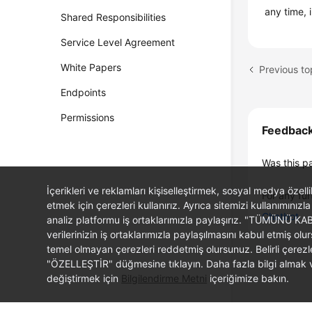
any time,
Shared Responsibilities
Service Level Agreement
White Papers
Previous t
Endpoints
Permissions
Feedbac
Was this p
İçerikleri ve reklamları kişiselleştirmek, sosyal medya özel
For any fur
etmek için çerezleri kullanırız. Ayrıca sitemizi kullanımınızla
Chatbot
analiz platformu iş ortaklarımızla paylaşırız. "TÜMÜNÜ K
verilerinizin iş ortaklarımızla paylaşılmasını kabul etmi
temel olmayan çerezleri reddetmiş olursunuz. Belirli çerez
"ÖZELLEŞTİR" düğmesine tıklayın. Daha fazla bilgi almak ve
değiştirmek için
Bilgilendirme Metni
içeriğimize bakın.