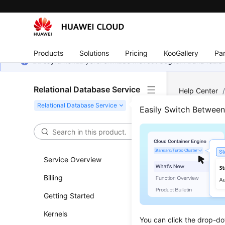
Products
Solutions
Pricing
KooGallery
Par
Bu sayfa henüz yerel dilinizde mevcut değildir. Daha fazla 
Relational Database Service
Help Center
Advantages
Easily Switch Betwee
Easy
Service Overview
Updated 
Billing
Quick 
Getting Started
You can e
Kernels
You can click the drop-do
reduce the