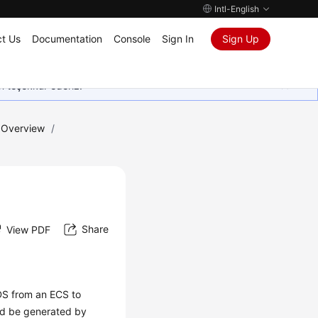
Intl-English
t Us
Documentation
Console
Sign In
Sign Up
in teşekkür ederiz.
 Overview
/
Share
View PDF
DS
from an
ECS
to
uld be generated by