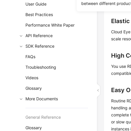
between different produc
User Guide
regular pu
Best Practices
Elastic
Performance White Paper
Cloud Eye 
API Reference
scale reso
SDK Reference
High C
FAQs
You use
R
Troubleshooting
compatible
Videos
Glossary
Easy 
More Documents
Routine
R
handling 
complete t
General Reference
or slow qu
Glossary
instances 