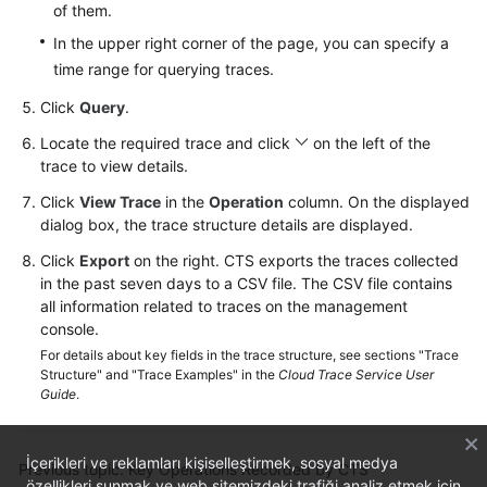
of them.
In the upper right corner of the page, you can specify a
FAQs
time range for querying traces.
Videos
Click
Query
.
Locate the required trace and click
on the left of the
More
trace to view details.
Documents
Click
View Trace
in the
Operation
column. On the displayed
dialog box, the trace structure details are displayed.
General
Click
Export
on the right. CTS exports the traces collected
Reference
in the past seven days to a CSV file. The CSV file contains
all information related to traces on the management
Glossary
console.
For details about key fields in the trace structure, see sections "Trace
Shared
Structure" and "Trace Examples" in the
Cloud Trace Service User
Responsibilities
Guide
.
Service
Level
İçerikleri ve reklamları kişiselleştirmek, sosyal medya
Previous topic: Key Operations Recorded by CTS
Agreement
özellikleri sunmak ve web sitemizdeki trafiği analiz etmek için