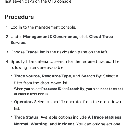
last seven days on the CTS console.
Billing
Procedure
Getting
Started
Log in to the management console.
Under
Management & Governance
, click
Cloud Trace
User
Service
.
Guide
Choose
Trace List
in the navigation pane on the left.
API
Specify filter criteria to search for the required traces. The
Reference
following filters are available:
SDK
Trace Source
,
Resource Type
, and
Search By
: Select a
Reference
filter from the drop-down list.
When you select
Resource ID
for
Search By
, you also need to select
or enter a resource ID.
Best
Practices
Operator
: Select a specific operator from the drop-down
list.
Performance
Trace Status
: Available options include
All trace statuses
,
White
Normal
,
Warning
, and
Incident
. You can only select one
Paper