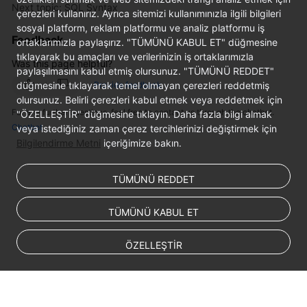
Next topic: SQL Syntax
çerezleri kullanırız. Ayrıca sitemizi kullanımınızla ilgili bilgileri
sosyal platform, reklam platformu ve analiz platformu iş
White
Feedback
ortaklarımızla paylaşırız. "TÜMÜNÜ KABUL ET" düğmesine
Papers
tıklayarak bu amaçları ve verilerinizin iş ortaklarımızla
Was this page helpful?
paylaşılmasını kabul etmiş olursunuz. "TÜMÜNÜ REDDET"
Endpoints
düğmesine tıklayarak temel olmayan çerezleri reddetmiş
Provide feedback
olursunuz. Belirli çerezleri kabul etmek veya reddetmek için
Permissions
For any further questions, feel free to contact us through the chatbot.
"ÖZELLEŞTİR" düğmesine tıklayın. Daha fazla bilgi almak
Chatbot
veya istediğiniz zaman çerez tercihlerinizi değiştirmek için
Bilgilendirme Metni
içeriğimize bakın.
TÜMÜNÜ REDDET
TÜMÜNÜ KABUL ET
ÖZELLEŞTİR