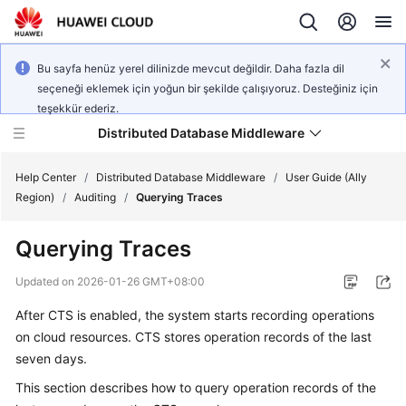
Bu sayfa henüz yerel dilinizde mevcut değildir. Daha fazla dil
seçeneği eklemek için yoğun bir şekilde çalışıyoruz. Desteğiniz için
teşekkür ederiz.
Distributed Database Middleware
Help Center
/
Distributed Database Middleware
/
User Guide (Ally
Region)
/
Auditing
/
Querying Traces
What's
Querying Traces
New
Updated on
2026-01-26 GMT+08:00
Product
After CTS is enabled, the system starts recording operations
Bulletin
on cloud resources. CTS stores operation records of the last
Service
seven days.
Overview
This section describes how to query operation records of the