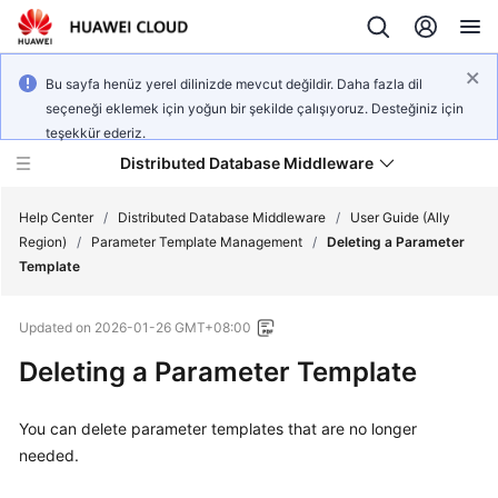
Bu sayfa henüz yerel dilinizde mevcut değildir. Daha fazla dil
seçeneği eklemek için yoğun bir şekilde çalışıyoruz. Desteğiniz için
teşekkür ederiz.
Distributed Database Middleware
Help Center
/
Distributed Database Middleware
/
User Guide (Ally
Region)
/
Parameter Template Management
/
Deleting a Parameter
Template
What's
New
Updated on
2026-01-26 GMT+08:00
Product
Deleting a Parameter Template
Bulletin
You can delete parameter templates that are no longer
Service
needed.
Overview