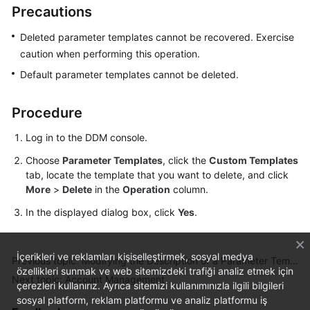
Precautions
Billing
Deleted parameter templates cannot be recovered. Exercise
Getting
caution when performing this operation.
Started
Default parameter templates cannot be deleted.
User
Guide
Procedure
API
Log in to the DDM console.
Reference
Choose
Parameter Templates
, click the
Custom Templates
tab, locate the template that you want to delete, and click
SDK
More
>
Delete
in the
Operation
column.
Reference
In the displayed dialog box, click
Yes
.
Best
Practices
İçerikleri ve reklamları kişiselleştirmek, sosyal medya
Previous topic: Modifying the Description of a Parameter Template
özellikleri sunmak ve web sitemizdeki trafiği analiz etmek için
Performance
Next topic: Account Management
çerezleri kullanırız. Ayrıca sitemizi kullanımınızla ilgili bilgileri
White
sosyal platform, reklam platformu ve analiz platformu iş
Paper