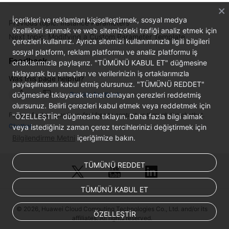
İçerikleri ve reklamları kişiselleştirmek, sosyal medya
Previous topic: Instance Parameters
özellikleri sunmak ve web sitemizdeki trafiği analiz etmek için
Next topic: Modifying a Custom Parameter Template
çerezleri kullanırız. Ayrıca sitemizi kullanımınızla ilgili bilgileri
sosyal platform, reklam platformu ve analiz platformu iş
Feedback
ortaklarımızla paylaşırız. "TÜMÜNÜ KABUL ET" düğmesine
tıklayarak bu amaçları ve verilerinizin iş ortaklarımızla
Was this page helpful?
paylaşılmasını kabul etmiş olursunuz. "TÜMÜNÜ REDDET"
düğmesine tıklayarak temel olmayan çerezleri reddetmiş
Provide feedback
olursunuz. Belirli çerezleri kabul etmek veya reddetmek için
For any further questions, feel free to contact us through the chatbot.
"ÖZELLEŞTİR" düğmesine tıklayın. Daha fazla bilgi almak
Chatbot
veya istediğiniz zaman çerez tercihlerinizi değiştirmek için
Bilgilendirme Metni
içeriğimize bakın.
TÜMÜNÜ REDDET
TÜMÜNÜ KABUL ET
© 2026, Huawei Cloud Computing Technologies Co., Ltd. and/or its
ÖZELLEŞTİR
affiliates. All rights reserved.