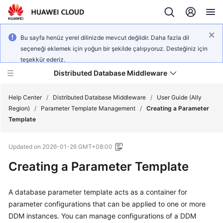
Bu sayfa henüz yerel dilinizde mevcut değildir. Daha fazla dil
seçeneği eklemek için yoğun bir şekilde çalışıyoruz. Desteğiniz için
teşekkür ederiz.
Distributed Database Middleware
Help Center
/
Distributed Database Middleware
/
User Guide (Ally
Region)
/
Parameter Template Management
/
Creating a Parameter
Template
What's
New
Updated on
2026-01-26 GMT+08:00
Product
Creating a Parameter Template
Bulletin
A database parameter template acts as a container for
Service
parameter configurations that can be applied to one or more
Overview
DDM instances. You can manage configurations of a DDM