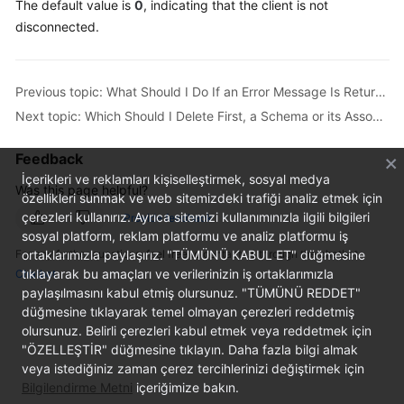
The default value is
0
, indicating that the client is not
Billing
disconnected.
Getting
Started
Previous topic: What Should I Do If an Error Message Is Returned When I Specify an Auto-Increment Primary Key During Migration?
Next topic: Which Should I Delete First, a Schema or its Associated RDS Instances?
User
Guide
Feedback
API
İçerikleri ve reklamları kişiselleştirmek, sosyal medya
Was this page helpful?
Reference
özellikleri sunmak ve web sitemizdeki trafiği analiz etmek için
çerezleri kullanırız. Ayrıca sitemizi kullanımınızla ilgili bilgileri
Provide feedback
sosyal platform, reklam platformu ve analiz platformu iş
SDK
For any further questions, feel free to contact us through the chatbot.
ortaklarımızla paylaşırız. "TÜMÜNÜ KABUL ET" düğmesine
Reference
tıklayarak bu amaçları ve verilerinizin iş ortaklarımızla
Chatbot
paylaşılmasını kabul etmiş olursunuz. "TÜMÜNÜ REDDET"
Best
düğmesine tıklayarak temel olmayan çerezleri reddetmiş
Practices
olursunuz. Belirli çerezleri kabul etmek veya reddetmek için
"ÖZELLEŞTİR" düğmesine tıklayın. Daha fazla bilgi almak
Performance
veya istediğiniz zaman çerez tercihlerinizi değiştirmek için
White
Bilgilendirme Metni
içeriğimize bakın.
Paper