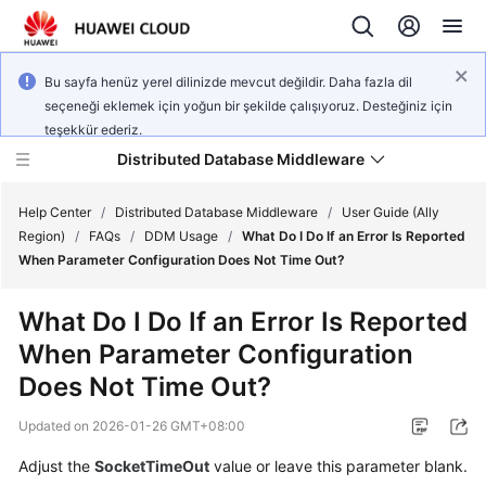
Bu sayfa henüz yerel dilinizde mevcut değildir. Daha fazla dil
seçeneği eklemek için yoğun bir şekilde çalışıyoruz. Desteğiniz için
teşekkür ederiz.
Distributed Database Middleware
Help Center
/
Distributed Database Middleware
/
User Guide (Ally
Region)
/
FAQs
/
DDM Usage
/
What Do I Do If an Error Is Reported
When Parameter Configuration Does Not Time Out?
What's
New
What Do I Do If an Error Is Reported
When Parameter Configuration
Product
Bulletin
Does Not Time Out?
Updated on
2026-01-26 GMT+08:00
Service
Overview
Adjust the
SocketTimeOut
value or leave this parameter blank.