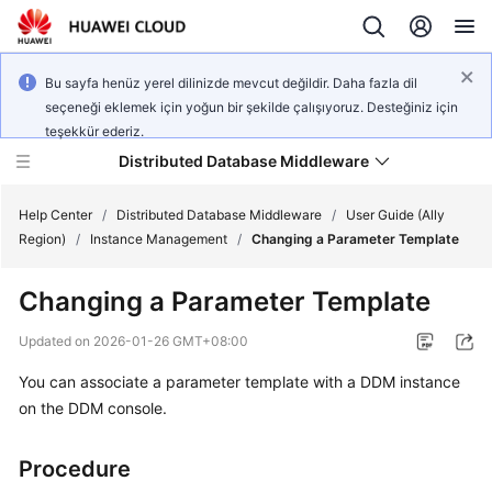
Bu sayfa henüz yerel dilinizde mevcut değildir. Daha fazla dil
seçeneği eklemek için yoğun bir şekilde çalışıyoruz. Desteğiniz için
teşekkür ederiz.
Distributed Database Middleware
Help Center
/
Distributed Database Middleware
/
User Guide (Ally
Region)
/
Instance Management
/
Changing a Parameter Template
What's
Changing a Parameter Template
New
Updated on
2026-01-26 GMT+08:00
Product
You can associate a parameter template with a DDM instance
Bulletin
on the DDM console.
Service
Overview
Procedure