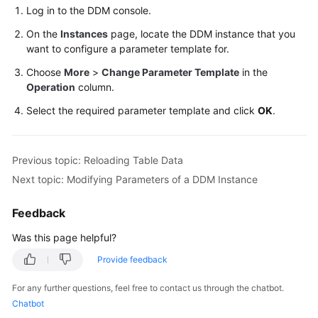
Billing
Log in to the DDM console.
On the
Instances
page, locate the DDM instance that you
Getting
want to configure a parameter template for.
Started
Choose
More
>
Change Parameter Template
in the
Operation
column.
User
Guide
Select the required parameter template and click
OK
.
API
Reference
Previous topic: Reloading Table Data
Next topic: Modifying Parameters of a DDM Instance
SDK
Reference
Feedback
Best
Was this page helpful?
Practices
Provide feedback
Performance
For any further questions, feel free to contact us through the chatbot.
White
Chatbot
Paper