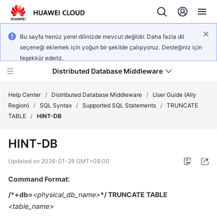
Bu sayfa henüz yerel dilinizde mevcut değildir. Daha fazla dil
seçeneği eklemek için yoğun bir şekilde çalışıyoruz. Desteğiniz için
teşekkür ederiz.
Distributed Database Middleware
Help Center
/
Distributed Database Middleware
/
User Guide (Ally
Region)
/
SQL Syntax
/
Supported SQL Statements
/
TRUNCATE
TABLE
/
HINT-DB
What's
New
HINT-DB
Product
Updated on
2026-01-26 GMT+08:00
Bulletin
Command Format:
Service
/*+db=
<physical_db_name>
*/ TRUNCATE TABLE
Overview
<table_name>