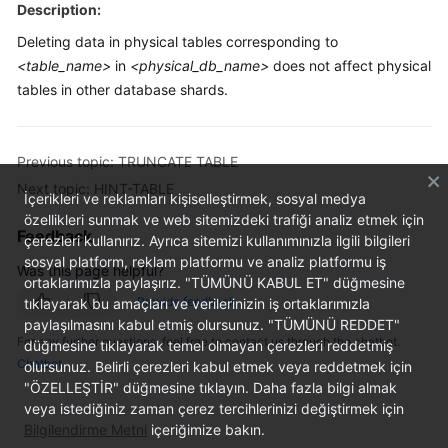
Description:
Billing
Deleting data in physical tables corresponding to
Getting
<table_name>
in
<physical_db_name>
does not affect physical
Started
tables in other database shards.
User
Guide
Previous topic: TRUNCATE TABLE
Next topic: HINT-TABLE
API
İçerikleri ve reklamları kişiselleştirmek, sosyal medya
Reference
özellikleri sunmak ve web sitemizdeki trafiği analiz etmek için
Feedback
çerezleri kullanırız. Ayrıca sitemizi kullanımınızla ilgili bilgileri
sosyal platform, reklam platformu ve analiz platformu iş
SDK
Was this page helpful?
ortaklarımızla paylaşırız. "TÜMÜNÜ KABUL ET" düğmesine
Reference
Provide feedback
tıklayarak bu amaçları ve verilerinizin iş ortaklarımızla
paylaşılmasını kabul etmiş olursunuz. "TÜMÜNÜ REDDET"
Best
For any further questions, feel free to contact us through the chatbot.
düğmesine tıklayarak temel olmayan çerezleri reddetmiş
Practices
Chatbot
olursunuz. Belirli çerezleri kabul etmek veya reddetmek için
"ÖZELLEŞTİR" düğmesine tıklayın. Daha fazla bilgi almak
Performance
veya istediğiniz zaman çerez tercihlerinizi değiştirmek için
White
Bilgilendirme Metni
içeriğimize bakın.
Paper