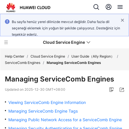
Bu sayfa henüz yerel dilinizde mevcut değildir. Daha fazla dil
seçeneği eklemek için yoğun bir şekilde çalışıyoruz. Desteğiniz için
teşekkür ederiz.
Cloud Service Engine
Help Center
/
Cloud Service Engine
/
User Guide（Ally Region）
/
ServiceComb Engines
/
Managing ServiceComb Engines
What's
Managing ServiceComb Engines
New
Updated on
2025-12-30 GMT+08:00
Service
Overview
Viewing ServiceComb Engine Information
Managing ServiceComb Engine Tags
Billing
Managing Public Network Access for a ServiceComb Engine
Getting
Managing Security Authentication for a ServiceComb Engine