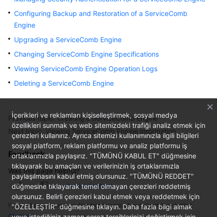
Started
Configuring Backup and Restoration of a ServiceComb
Engine
User
Upgrading a ServiceComb Engine
Guide
Changing ServiceComb Engine Specifications
Best
Viewing ServiceComb Engine Operation Logs
Practices
Deleting a ServiceComb Engine
Developer
Guide
İçerikleri ve reklamları kişiselleştirmek, sosyal medya
Previous topic: Creating a ServiceComb Engine
özellikleri sunmak ve web sitemizdeki trafiği analiz etmek için
API
Next topic: Viewing ServiceComb Engine Information
çerezleri kullanırız. Ayrıca sitemizi kullanımınızla ilgili bilgileri
Reference
sosyal platform, reklam platformu ve analiz platformu iş
Feedback
ortaklarımızla paylaşırız. "TÜMÜNÜ KABUL ET" düğmesine
SDK
tıklayarak bu amaçları ve verilerinizin iş ortaklarımızla
Was this page helpful?
Reference
paylaşılmasını kabul etmiş olursunuz. "TÜMÜNÜ REDDET"
düğmesine tıklayarak temel olmayan çerezleri reddetmiş
Provide feedback
FAQs
olursunuz. Belirli çerezleri kabul etmek veya reddetmek için
For any further questions, feel free to contact us through the chatbot.
"ÖZELLEŞTİR" düğmesine tıklayın. Daha fazla bilgi almak
Chatbot
Videos
veya istediğiniz zaman çerez tercihlerinizi değiştirmek için