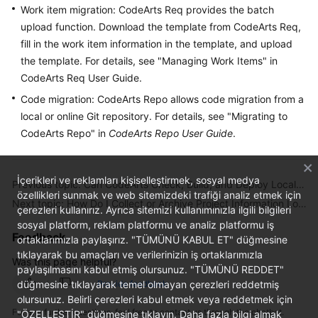
Work item migration: CodeArts Req provides the batch
Guide
upload function. Download the template from CodeArts Req,
Best
fill in the work item information in the template, and upload
Practices
the template. For details, see "Managing Work Items" in
CodeArts Req User Guide.
API
Code migration: CodeArts Repo allows code migration from a
Reference
local or online Git repository. For details, see "Migrating to
CodeArts Repo" in
CodeArts Repo User Guide
.
FAQs
Videos
İçerikleri ve reklamları kişiselleştirmek, sosyal medya
Previous topic: Can CodeArts Check, Build, and Deploy Local Code?
özellikleri sunmak ve web sitemizdeki trafiği analiz etmek için
Next topic: How Do I Collect or Archive Project Information Locally After a CodeArts Project Is Complete?
More
çerezleri kullanırız. Ayrıca sitemizi kullanımınızla ilgili bilgileri
Documents
sosyal platform, reklam platformu ve analiz platformu iş
Feedback
ortaklarımızla paylaşırız. "TÜMÜNÜ KABUL ET" düğmesine
tıklayarak bu amaçları ve verilerinizin iş ortaklarımızla
Was this page helpful?
General
paylaşılmasını kabul etmiş olursunuz. "TÜMÜNÜ REDDET"
Reference
düğmesine tıklayarak temel olmayan çerezleri reddetmiş
Provide feedback
olursunuz. Belirli çerezleri kabul etmek veya reddetmek için
For any further questions, feel free to contact us through the chatbot.
Glossary
"ÖZELLEŞTİR" düğmesine tıklayın. Daha fazla bilgi almak