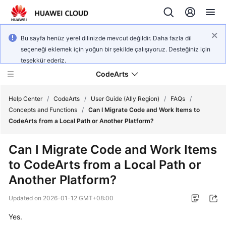
Bu sayfa henüz yerel dilinizde mevcut değildir. Daha fazla dil
seçeneği eklemek için yoğun bir şekilde çalışıyoruz. Desteğiniz için
teşekkür ederiz.
CodeArts
Help Center
/
CodeArts
/
User Guide (Ally Region)
/
FAQs
/
Concepts and Functions
/
Can I Migrate Code and Work Items to
CodeArts from a Local Path or Another Platform?
Service
Overview
Can I Migrate Code and Work Items
to CodeArts from a Local Path or
Billing
Another Platform?
Getting
Updated on
2026-01-12 GMT+08:00
Started
Yes.
User