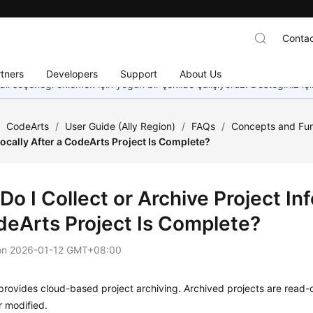
Contac
tners
Developers
Support
About Us
dil seçeneği eklemek için yoğun bir şekilde çalışıyoruz. Desteğiniz iç
/
CodeArts
/
User Guide (Ally Region)
/
FAQs
/
Concepts and Fun
ocally After a CodeArts Project Is Complete?
o I Collect or Archive Project In
deArts Project Is Complete?
on
2026-01-12 GMT+08:00
provides cloud-based project archiving. Archived projects are read
r modified.