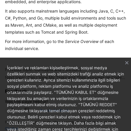
embedded, and enterprise applications.
Guide
It also supports mainstream languages including Java, C, C++,
Best
C#, Python, and Go, multiple build environments and tools such
Practices
as Maven, Ant, and CMake, as well as multiple deployment
templates such as Tomcat and Spring Boot.
API
For more information, go to the
Service Overview
of each
Reference
individual service.
FAQs
İçerikleri ve reklamları kişiselleştirmek, sosyal medya
Previous topic: Concepts and Functions
Videos
özellikleri sunmak ve web sitemizdeki trafiği analiz etmek için
Next topic: Can I View My Tasks and Their Progress on CodeArts?
çerezleri kullanırız. Ayrıca sitemizi kullanımınızla ilgili bilgileri
More
sosyal platform, reklam platformu ve analiz platformu iş
Feedback
Documents
ortaklarımızla paylaşırız. "TÜMÜNÜ KABUL ET" düğmesine
tıklayarak bu amaçları ve verilerinizin iş ortaklarımızla
Was this page helpful?
paylaşılmasını kabul etmiş olursunuz. "TÜMÜNÜ REDDET"
General
düğmesine tıklayarak temel olmayan çerezleri reddetmiş
Provide feedback
Reference
olursunuz. Belirli çerezleri kabul etmek veya reddetmek için
For any further questions, feel free to contact us through the chatbot.
"ÖZELLEŞTİR" düğmesine tıklayın. Daha fazla bilgi almak
Chatbot
veya istediğiniz zaman çerez tercihlerinizi değiştirmek için
Glossary