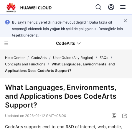
Bu sayfa henüz yerel dilinizde mevcut değildir. Daha fazla dil
seçeneği eklemek için yoğun bir şekilde çalışıyoruz. Desteğiniz için
teşekkür ederiz.
CodeArts
Help Center
/
CodeArts
/
User Guide (Ally Region)
/
FAQs
/
Concepts and Functions
/
What Languages, Environments, and
Applications Does CodeArts Support?
Service
Overview
What Languages, Environments,
and Applications Does CodeArts
Billing
Support?
Getting
Updated on
2026-01-12 GMT+08:00
Started
CodeArts supports end-to-end R&D of Internet, web, mobile,
User