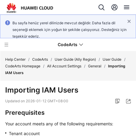
Bu sayfa henüz yerel dilinizde mevcut değildir. Daha fazla dil
seçeneği eklemek için yoğun bir şekilde çalışıyoruz. Desteğiniz için
teşekkür ederiz.
CodeArts
Help Center
/
CodeArts
/
User Guide (Ally Region)
/
User Guide
/
CodeArts Homepage
/
All Account Settings
/
General
/
Importing
IAM Users
Service
Overview
Importing IAM Users
Billing
Updated on
2026-01-12 GMT+08:00
Prerequisites
Getting
Started
Your account meets any of the following requirements:
Tenant account
User