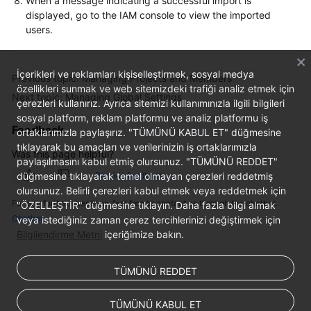
When a message indicating a successful import is
displayed, go to the IAM console to view the imported
Shared
users.
Responsibilities
İçerikleri ve reklamları kişiselleştirmek, sosyal medya
Service
Previous topic: Managing Projects and Members
özellikleri sunmak ve web sitemizdeki trafiği analiz etmek için
Level
Next topic: Managing Global Settings
çerezleri kullanırız. Ayrıca sitemizi kullanımınızla ilgili bilgileri
Agreement
sosyal platform, reklam platformu ve analiz platformu iş
Feedback
ortaklarımızla paylaşırız. "TÜMÜNÜ KABUL ET" düğmesine
White
tıklayarak bu amaçları ve verilerinizin iş ortaklarımızla
Papers
Was this page helpful?
paylaşılmasını kabul etmiş olursunuz. "TÜMÜNÜ REDDET"
düğmesine tıklayarak temel olmayan çerezleri reddetmiş
Provide feedback
Endpoints
olursunuz. Belirli çerezleri kabul etmek veya reddetmek için
For any further questions, feel free to contact us through the chatbot.
"ÖZELLEŞTİR" düğmesine tıklayın. Daha fazla bilgi almak
Permissions
Chatbot
veya istediğiniz zaman çerez tercihlerinizi değiştirmek için
Bilgilendirme Metni
içeriğimize bakın.
TÜMÜNÜ REDDET
TÜMÜNÜ KABUL ET