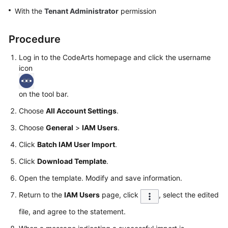
Guide
With the
Tenant Administrator
permission
Best
Procedure
Practices
Log in to the CodeArts homepage and click the username
API
icon
Reference
on the tool bar.
FAQs
Choose
All Account Settings
.
Videos
Choose
General
>
IAM Users
.
Click
Batch IAM User Import
.
More
Documents
Click
Download Template
.
Open the template. Modify and save information.
General
Return to the
IAM Users
page, click
, select the edited
Reference
file, and agree to the statement.
Glossary