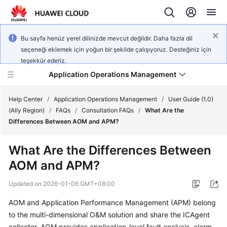
Bu sayfa henüz yerel dilinizde mevcut değildir. Daha fazla dil
seçeneği eklemek için yoğun bir şekilde çalışıyoruz. Desteğiniz için
teşekkür ederiz.
Application Operations Management
Help Center
/
Application Operations Management
/
User Guide (1.0)
(Ally Region)
/
FAQs
/
Consultation FAQs
/
What Are the
Differences Between AOM and APM?
What's
New
What Are the Differences Between
AOM and APM?
Service
Overview
Updated on
2026-01-06 GMT+08:00
Billing
AOM and Application Performance Management (APM) belong
to the multi-dimensional O&M solution and share the ICAgent
Getting
collector. AOM provides application-level fault analysis, alarm