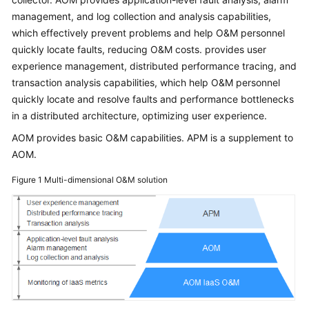
Started
management, and log collection and analysis capabilities,
which effectively prevent problems and help O&M personnel
User
quickly locate faults, reducing O&M costs. provides user
Guide
experience management, distributed performance tracing, and
transaction analysis capabilities, which help O&M personnel
Best
quickly locate and resolve faults and performance bottlenecks
Practices
in a distributed architecture, optimizing user experience.
API
AOM provides basic O&M capabilities. APM is a supplement to
Reference
AOM.
Figure 1
Multi-dimensional O&M solution
SDK
Reference
FAQs
Videos
AOM
1.0