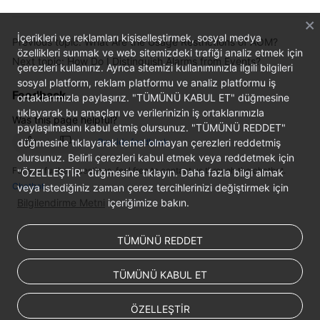
Documentation
İçerikleri ve reklamları kişiselleştirmek, sosyal medya
Previous topic: What Are the Usage Restrictions of AOM?
More
özellikleri sunmak ve web sitemizdeki trafiği analiz etmek için
Next topic: How Do I Distinguish Alarms from Events?
Documents
çerezleri kullanırız. Ayrıca sitemizi kullanımınızla ilgili bilgileri
sosyal platform, reklam platformu ve analiz platformu iş
Feedback
ortaklarımızla paylaşırız. "TÜMÜNÜ KABUL ET" düğmesine
General
tıklayarak bu amaçları ve verilerinizin iş ortaklarımızla
Was this page helpful?
Reference
paylaşılmasını kabul etmiş olursunuz. "TÜMÜNÜ REDDET"
düğmesine tıklayarak temel olmayan çerezleri reddetmiş
Provide feedback
Glossary
olursunuz. Belirli çerezleri kabul etmek veya reddetmek için
For any further questions, feel free to contact us through the chatbot.
"ÖZELLEŞTİR" düğmesine tıklayın. Daha fazla bilgi almak
Chatbot
veya istediğiniz zaman çerez tercihlerinizi değiştirmek için
Shared
Bilgilendirme Metni
içeriğimize bakın.
Responsibilities
Service
TÜMÜNÜ REDDET
Level
Agreement
TÜMÜNÜ KABUL ET
White
ÖZELLEŞTİR
Papers