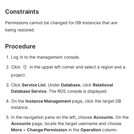
Constraints
Kernels
Permissions cannot be changed for DB instances that are
User
being restored.
Guide
Procedure
Best
Practices
Log in to the management console.
Click
in the upper left corner and select a region and a
Performance
White
project.
Paper
Click
Service List
. Under
Database
, click
Relational
Database Service
. The RDS console is displayed.
API
On the
Instance Management
page, click the target DB
Reference
instance.
SDK
In the navigation pane on the left, choose
Accounts
. On the
Reference
Accounts
page, locate the target username and choose
More
>
Change Permission
in the
Operation
column.