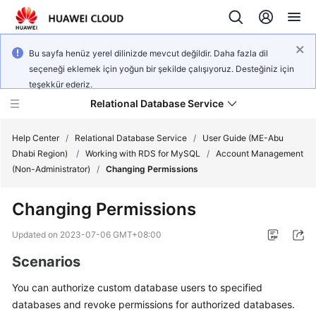
Bu sayfa henüz yerel dilinizde mevcut değildir. Daha fazla dil
seçeneği eklemek için yoğun bir şekilde çalışıyoruz. Desteğiniz için
teşekkür ederiz.
Relational Database Service
Help Center
/
Relational Database Service
/
User Guide (ME-Abu
Dhabi Region)
/
Working with RDS for MySQL
/
Account Management
(Non-Administrator)
/
Changing Permissions
Changing Permissions
Service
Overview
Updated on
2023-07-06 GMT+08:00
Scenarios
Billing
You can authorize custom database users to specified
Getting
databases and revoke permissions for authorized databases.
Started