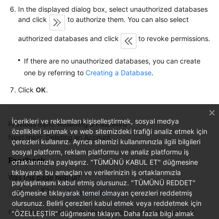
FAQs
In the displayed dialog box, select unauthorized databases
and click
to authorize them. You can also select
Troubleshooting
authorized databases and click
to revoke permissions.
Videos
If there are no unauthorized databases, you can create
Glossary
one by referring to
Creating a Database
.
Click
OK
.
More
Documents
İçerikleri ve reklamları kişiselleştirmek, sosyal medya
Previous topic: Resetting a Password
özellikleri sunmak ve web sitemizdeki trafiği analiz etmek için
General
Next topic: Deleting an Account
çerezleri kullanırız. Ayrıca sitemizi kullanımınızla ilgili bilgileri
Reference
sosyal platform, reklam platformu ve analiz platformu iş
Feedback
ortaklarımızla paylaşırız. "TÜMÜNÜ KABUL ET" düğmesine
Glossary
tıklayarak bu amaçları ve verilerinizin iş ortaklarımızla
Was this page helpful?
paylaşılmasını kabul etmiş olursunuz. "TÜMÜNÜ REDDET"
Shared
düğmesine tıklayarak temel olmayan çerezleri reddetmiş
Provide feedback
Responsibilities
olursunuz. Belirli çerezleri kabul etmek veya reddetmek için
For any further questions, feel free to contact us through the chatbot.
"ÖZELLEŞTİR" düğmesine tıklayın. Daha fazla bilgi almak