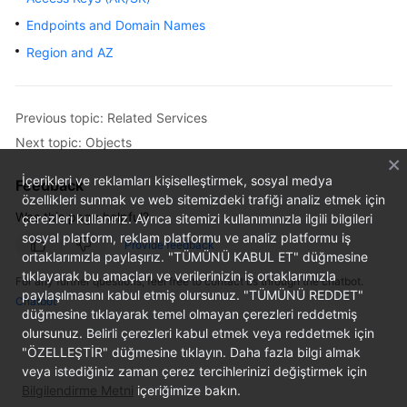
Billing
Endpoints and Domain Names
Region and AZ
Getting
Started
User
Previous topic: Related Services
Guide
Next topic: Objects
Permissions
İçerikleri ve reklamları kişiselleştirmek, sosyal medya
Feedback
Configuration
özellikleri sunmak ve web sitemizdeki trafiği analiz etmek için
Was this page helpful?
çerezleri kullanırız. Ayrıca sitemizi kullanımınızla ilgili bilgileri
Guide
sosyal platform, reklam platformu ve analiz platformu iş
Provide feedback
ortaklarımızla paylaşırız. "TÜMÜNÜ KABUL ET" düğmesine
Tools
tıklayarak bu amaçları ve verilerinizin iş ortaklarımızla
Guide
For any further questions, feel free to contact us through the chatbot.
paylaşılmasını kabul etmiş olursunuz. "TÜMÜNÜ REDDET"
Chatbot
düğmesine tıklayarak temel olmayan çerezleri reddetmiş
Best
olursunuz. Belirli çerezleri kabul etmek veya reddetmek için
Practices
"ÖZELLEŞTİR" düğmesine tıklayın. Daha fazla bilgi almak
veya istediğiniz zaman çerez tercihlerinizi değiştirmek için
API
Bilgilendirme Metni
içeriğimize bakın.
Reference