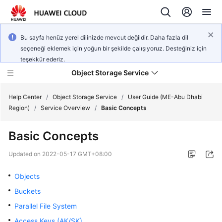
Bu sayfa henüz yerel dilinizde mevcut değildir. Daha fazla dil
seçeneği eklemek için yoğun bir şekilde çalışıyoruz. Desteğiniz için
teşekkür ederiz.
Object Storage Service
Help Center
/
Object Storage Service
/
User Guide (ME-Abu Dhabi
Region)
/
Service Overview
/
Basic Concepts
What's
Basic Concepts
New
Updated on
2022-05-17 GMT+08:00
Product
Notices
Objects
Buckets
Service
Parallel File System
Overview
Access Keys (AK/SK)