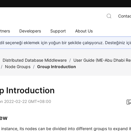
Contac
tners
Developers
Support
About Us
dil seçeneği eklemek için yoğun bir şekilde çalışıyoruz. Desteğiniz iç
/
Distributed Database Middleware
/
User Guide (ME-Abu Dhabi Re
/
Node Groups
/
Group Introduction
p Introduction
on
2022-02-22 GMT+08:00
iew
instance, its nodes can be divided into different groups to expand its