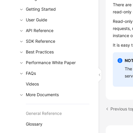
There are 
Getting Started
read-only 
User Guide
Read-only
requests, 
API Reference
instance o
SDK Reference
It is easy
Best Practices
NOT
Performance White Paper
The 
FAQs
serv
Videos
More Documents
Previous t
General Reference
Glossary