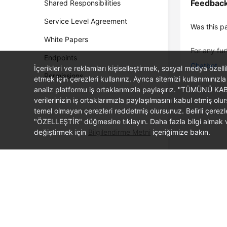
Feedbac
Shared Responsibilities
Service Level Agreement
Was this p
White Papers
For any fur
Endpoints
Chatbot
İçerikleri ve reklamları kişiselleştirmek, sosyal medya özel
Permissions
etmek için çerezleri kullanırız. Ayrıca sitemizi kullanımınızla
analiz platformu iş ortaklarımızla paylaşırız. "TÜMÜNÜ K
verilerinizin iş ortaklarımızla paylaşılmasını kabul etmi
temel olmayan çerezleri reddetmiş olursunuz. Belirli çerez
"ÖZELLEŞTİR" düğmesine tıklayın. Daha fazla bilgi almak ve
değiştirmek için
Bilgilendirme Metni
içeriğimize bakın.
© 2026, Huawei Cloud Computing Technologies Co., Ltd. and/or its affi