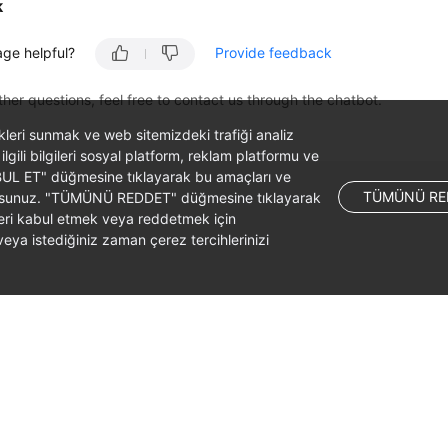
k
age helpful?
Provide feedback
ther questions, feel free to contact us through the chatbot.
likleri sunmak ve web sitemizdeki trafiği analiz
 ilgili bilgileri sosyal platform, reklam platformu ve
ABUL ET" düğmesine tıklayarak bu amaçları ve
TÜMÜNÜ RE
ş olursunuz. "TÜMÜNÜ REDDET" düğmesine tıklayarak
leri kabul etmek veya reddetmek için
ya istediğiniz zaman çerez tercihlerinizi
liates. All rights reserved.