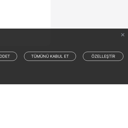
DDET
TÜMÜNÜ KABUL ET
ÖZELLEŞTİR
Site Terms
Privacy Statement