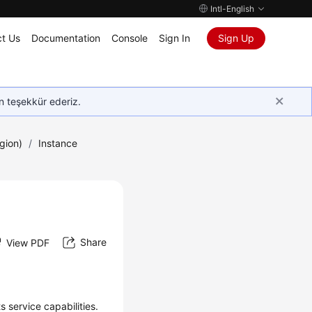
Intl-English
t Us
Documentation
Console
Sign In
Sign Up
in teşekkür ederiz.
gion)
/
Instance
Share
View PDF
 service capabilities.