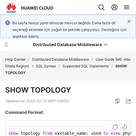
Bu sayfa henüz yerel dilinizde mevcut değildir. Daha fazla dil
seçeneği eklemek için yoğun bir şekilde çalışıyoruz. Desteğiniz için
teşekkür ederiz.
Distributed Database Middleware
Help Center
/
Distributed Database Middleware
/
User Guide (ME-Abu
Dhabi Region)
/
SQL Syntax
/
Supported SQL Statements
/
SHOW
TOPOLOGY
What's
New
SHOW TOPOLOGY
Product
Updated on
2022-02-22 GMT+08:00
Bulletin
Command Format:
Service
Overview
show
 topology 
from
 xxxtable_name: used 
to
view
 physi