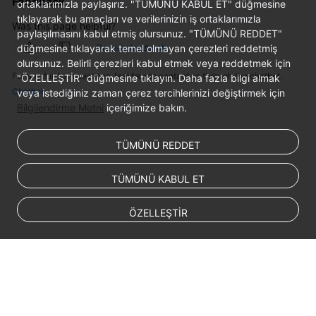
Feedback
ortaklarımızla paylaşırız. "TÜMÜNÜ KABUL ET" düğmesine
tıklayarak bu amaçları ve verilerinizin iş ortaklarımızla
Was this page helpful?
FAQs
paylaşılmasını kabul etmiş olursunuz. "TÜMÜNÜ REDDET"
düğmesine tıklayarak temel olmayan çerezleri reddetmiş
Provide feedback
Videos
olursunuz. Belirli çerezleri kabul etmek veya reddetmek için
For any further questions, feel free to contact us through the chatbot.
"ÖZELLEŞTİR" düğmesine tıklayın. Daha fazla bilgi almak
Chatbot
veya istediğiniz zaman çerez tercihlerinizi değiştirmek için
More
Bilgilendirme Metni
içeriğimize bakın.
Documents
TÜMÜNÜ REDDET
General
Reference
TÜMÜNÜ KABUL ET
Glossary
ÖZELLEŞTİR
Shared
Responsibilities
Service
Level
Agreement