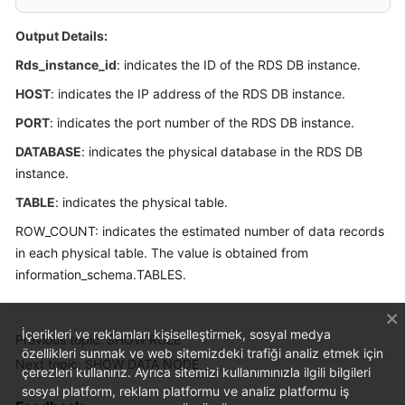
Billing
Output Details:
Getting
Rds_instance_id
: indicates the ID of the RDS DB instance.
Started
HOST
: indicates the IP address of the RDS DB instance.
User
PORT
: indicates the port number of the RDS DB instance.
Guide
DATABASE
: indicates the physical database in the RDS DB
instance.
API
Reference
TABLE
: indicates the physical table.
ROW_COUNT: indicates the estimated number of data records
SDK
in each physical table. The value is obtained from
Reference
information_schema.TABLES.
Best
Practices
İçerikleri ve reklamları kişiselleştirmek, sosyal medya
Previous topic: SHOW RULE
özellikleri sunmak ve web sitemizdeki trafiği analiz etmek için
Performance
Next topic: SHOW DATA NODE
çerezleri kullanırız. Ayrıca sitemizi kullanımınızla ilgili bilgileri
White
sosyal platform, reklam platformu ve analiz platformu iş
Paper