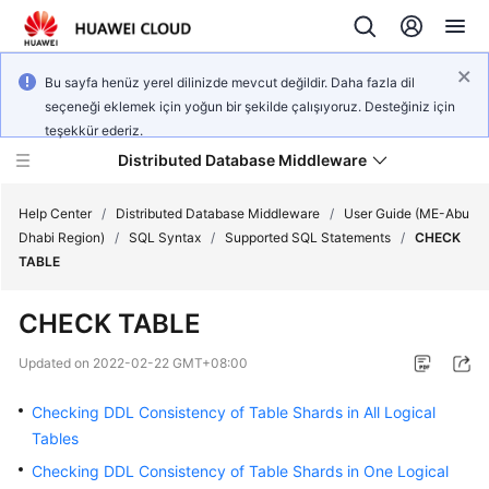
Bu sayfa henüz yerel dilinizde mevcut değildir. Daha fazla dil
seçeneği eklemek için yoğun bir şekilde çalışıyoruz. Desteğiniz için
teşekkür ederiz.
Distributed Database Middleware
Help Center
/
Distributed Database Middleware
/
User Guide (ME-Abu
Dhabi Region)
/
SQL Syntax
/
Supported SQL Statements
/
CHECK
TABLE
What's
New
CHECK TABLE
Product
Updated on
2022-02-22 GMT+08:00
Bulletin
Checking DDL Consistency of Table Shards in All Logical
Service
Tables
Overview
Checking DDL Consistency of Table Shards in One Logical