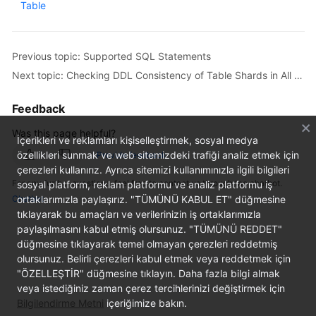
Table
Billing
Getting
Previous topic: Supported SQL Statements
Started
Next topic: Checking DDL Consistency of Table Shards in All Logical Tables
User
Guide
Feedback
Was this page helpful?
API
İçerikleri ve reklamları kişiselleştirmek, sosyal medya
Reference
özellikleri sunmak ve web sitemizdeki trafiği analiz etmek için
Provide feedback
çerezleri kullanırız. Ayrıca sitemizi kullanımınızla ilgili bilgileri
For any further questions, feel free to contact us through the chatbot.
sosyal platform, reklam platformu ve analiz platformu iş
SDK
Chatbot
ortaklarımızla paylaşırız. "TÜMÜNÜ KABUL ET" düğmesine
Reference
tıklayarak bu amaçları ve verilerinizin iş ortaklarımızla
paylaşılmasını kabul etmiş olursunuz. "TÜMÜNÜ REDDET"
Best
düğmesine tıklayarak temel olmayan çerezleri reddetmiş
Practices
olursunuz. Belirli çerezleri kabul etmek veya reddetmek için
"ÖZELLEŞTİR" düğmesine tıklayın. Daha fazla bilgi almak
Performance
veya istediğiniz zaman çerez tercihlerinizi değiştirmek için
White
Bilgilendirme Metni
içeriğimize bakın.
Paper