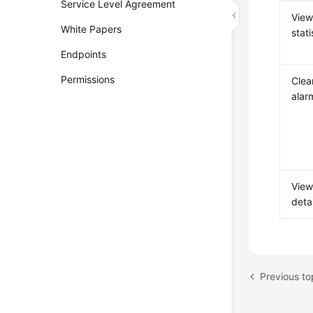
Service Level Agreement
View
White Papers
stati
Endpoints
Permissions
Clea
alar
View
detai
Previous t