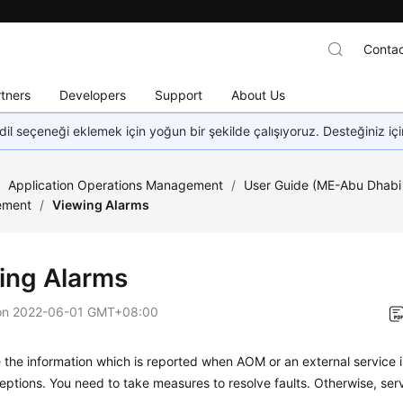
Contac
tners
Developers
Support
About Us
dil seçeneği eklemek için yoğun bir şekilde çalışıyoruz. Desteğiniz iç
/
Application Operations Management
/
User Guide (ME-Abu Dhabi
ement
/
Viewing Alarms
ing Alarms
on
2022-06-01 GMT+08:00
 the information which is reported when AOM or an external service 
ptions. You need to take measures to resolve faults. Otherwise, se