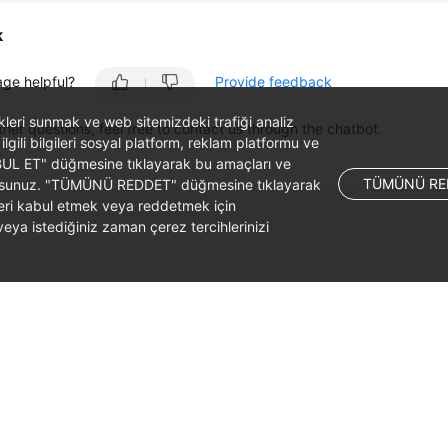
k
age helpful?
Provide feedback
likleri sunmak ve web sitemizdeki trafiği analiz
ther questions, feel free to contact us through the chatbot.
 ilgili bilgileri sosyal platform, reklam platformu ve
ABUL ET" düğmesine tıklayarak bu amaçları ve
TÜMÜNÜ RE
ş olursunuz. "TÜMÜNÜ REDDET" düğmesine tıklayarak
leri kabul etmek veya reddetmek için
ya istediğiniz zaman çerez tercihlerinizi
liates. All rights reserved.