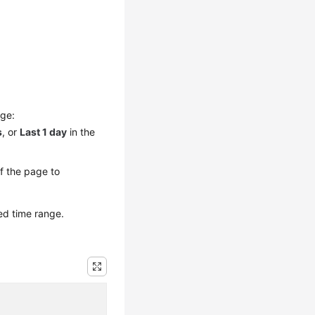
nge:
s
, or
Last 1 day
in the
of the page to
ed time range.