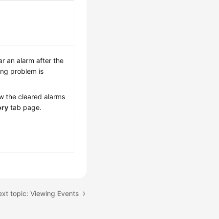
ar an alarm after the
ng problem is
w the cleared alarms
ory
tab page.
xt topic: Viewing Events