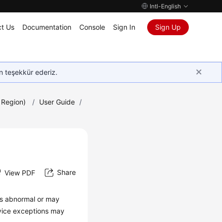
Intl-English
t Us
Documentation
Console
Sign In
Sign Up
in teşekkür ederiz.
 Region)
/
User Guide
/
Share
View PDF
is abnormal or may
rvice exceptions may