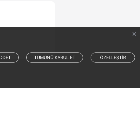
DDET
TÜMÜNÜ KABUL ET
ÖZELLEŞTİR
Site Terms
Privacy Statement