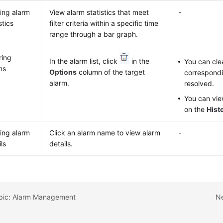
ing alarm
View alarm statistics that meet
-
stics
filter criteria within a specific time
range through a bar graph.
ring
In the alarm list, click
in the
You can cle
ms
Options
column of the target
correspondi
alarm.
resolved.
You can vie
on the
Hist
ing alarm
Click an alarm name to view alarm
-
ls
details.
opic: Alarm Management
Ne