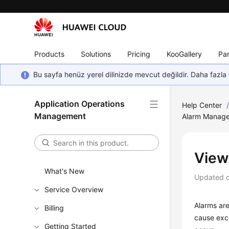
Products
Solutions
Pricing
KooGallery
Par
Bu sayfa henüz yerel dilinizde mevcut değildir. Daha fazla 
Application Operations
Help Center
Management
Alarm Manag
View
What's New
Updated 
Service Overview
Alarms are
Billing
cause exce
Getting Started