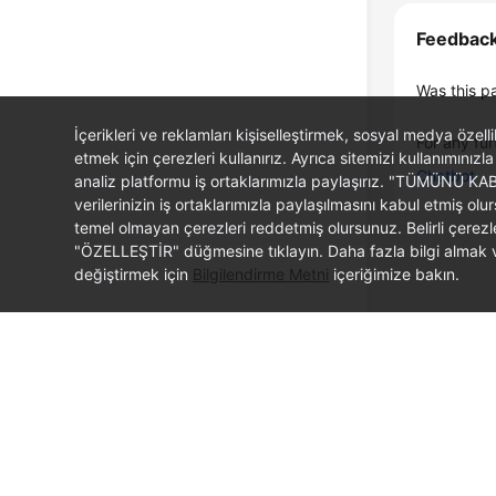
Feedbac
Was this p
İçerikleri ve reklamları kişiselleştirmek, sosyal medya özel
For any fur
etmek için çerezleri kullanırız. Ayrıca sitemizi kullanımınızla
Chatbot
analiz platformu iş ortaklarımızla paylaşırız. "TÜMÜNÜ K
verilerinizin iş ortaklarımızla paylaşılmasını kabul etmi
temel olmayan çerezleri reddetmiş olursunuz. Belirli çerez
"ÖZELLEŞTİR" düğmesine tıklayın. Daha fazla bilgi almak ve
değiştirmek için
Bilgilendirme Metni
içeriğimize bakın.
© 2026, Huawei Cloud Computing Technologies Co., Ltd. and/or its affi