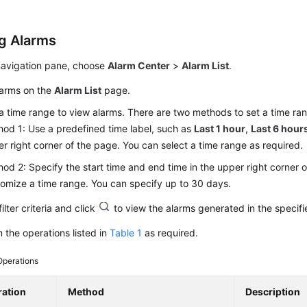
g Alarms
 navigation pane, choose
Alarm Center
>
Alarm List
.
larms on the
Alarm List
page.
a time range to view alarms. There are two methods to set a time ra
od 1: Use a predefined time label, such as
Last 1 hour
,
Last 6 hour
r right corner of the page. You can select a time range as required.
od 2: Specify the start time and end time in the upper right corner 
omize a time range. You can specify up to 30 days.
filter criteria and click
to view the alarms generated in the specifi
 the operations listed in
Table 1
as required.
Operations
ation
Method
Description