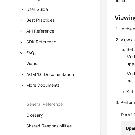
occur.
User Guide
Viewin
Best Practices
In the
API Reference
View a
SDK Reference
Set 
FAQs
Meth
Videos
uppe
Meth
AOM 1.0 Documentation
cust
More Documents
Set 
Perform
General Reference
Glossary
Table 1
Shared Responsibilities
Oper