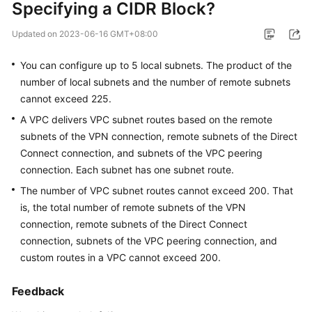
Specifying a CIDR Block?
Started
Updated on
2023-06-16 GMT+08:00
User
Guide
You can configure up to 5 local subnets. The product of the
number of local subnets and the number of remote subnets
Administrator
cannot exceed 225.
Guide
A VPC delivers VPC subnet routes based on the remote
subnets of the VPN connection, remote subnets of the Direct
Best
Practices
Connect connection, and subnets of the VPC peering
connection. Each subnet has one subnet route.
Troubleshooting
The number of VPC subnet routes cannot exceed 200. That
is, the total number of remote subnets of the VPN
FAQs
connection, remote subnets of the Direct Connect
connection, subnets of the VPC peering connection, and
API
custom routes in a VPC cannot exceed 200.
Reference
Feedback
More
Documents