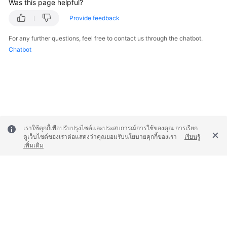
Was this page helpful?
Provide feedback
Videos
For any further questions, feel free to contact us through the chatbot.
Chatbot
General
Reference
Glossary
Shared
Responsibilities
เราใช้คุกกี้เพื่อปรับปรุงไซต์และประสบการณ์การใช้ของคุณ การเรียก
ดูเว็บไซต์ของเราต่อแสดงว่าคุณยอมรับนโยบายคุกกี้ของเรา
เรียนรู้
เพิ่มเติม
Service
Level
Agreement
White
Papers
© 2026, Huawei Cloud Computing Technologies Co., Ltd. and/or its
affiliates. All rights reserved.
Endpoints