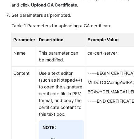
and click
Upload CA Certificate
.
Videos
Set parameters as prompted.
Table 1
Parameters for uploading a CA certificate
General
Parameter
Description
Example Value
Reference
Name
This parameter can
ca-cert-server
Glossary
be modified.
Shared
Content
Use a text editor
-----BEGIN CERTIFICATE-
Responsibilities
(such as Notepad++)
MIIDoTCCAomgAwIBAgI
to open the signature
Service
BQAwYDELMAkGA1UEB
certificate file in PEM
Level
format, and copy the
-----END CERTIFICATE---
Agreement
certificate content to
this text box.
White
Papers
NOTE:
Endpoints