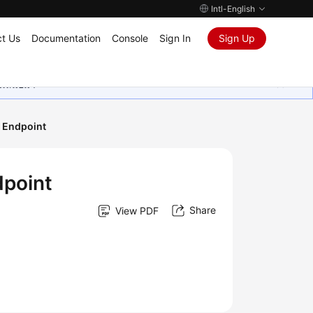
Intl-English
t Us
Documentation
Console
Sign In
Sign Up
ุนเสมอมา
C Endpoint
dpoint
Share
View PDF