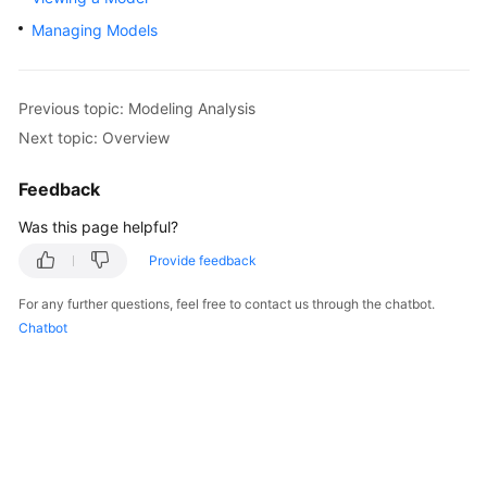
Billing
Managing Models
Getting
Started
Previous topic: Modeling Analysis
Next topic: Overview
User
Guide
Feedback
Best
Was this page helpful?
Practices
Provide feedback
API
For any further questions, feel free to contact us through the chatbot.
Reference
Chatbot
FAQs
More
Documents
Videos