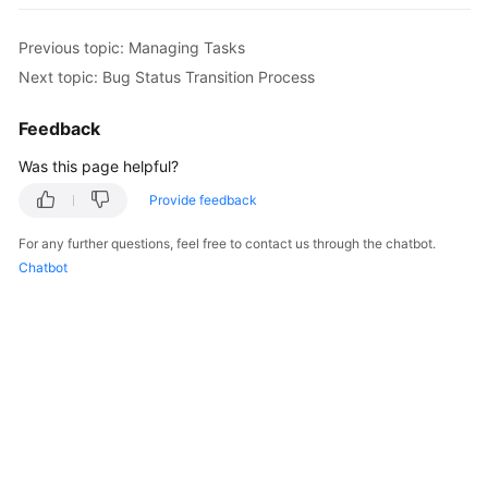
User
Guide
Previous topic: Managing Tasks
Next topic: Bug Status Transition Process
Best
Practices
Feedback
API
Was this page helpful?
Reference
Provide feedback
FAQs
For any further questions, feel free to contact us through the chatbot.
Chatbot
Videos
More
Documents
General
Reference