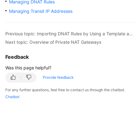
Managing DNAT Rules
Started
Managing Transit IP Addresses
User
Guide
Previous topic: Importing DNAT Rules by Using a Template and Exporting DNAT Rules
Best
Next topic: Overview of Private NAT Gateways
Practices
Feedback
API
Was this page helpful?
Reference
Provide feedback
SDK
Reference
For any further questions, feel free to contact us through the chatbot.
Chatbot
FAQs
Videos
Glossary