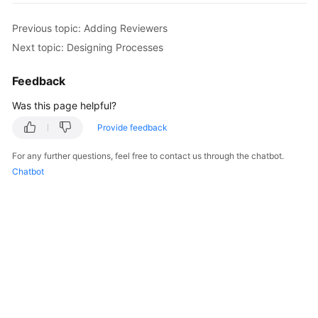
Getting
Previous topic: Adding Reviewers
Started
Next topic: Designing Processes
User
Feedback
Guide
Was this page helpful?
Best
Provide feedback
Practices
For any further questions, feel free to contact us through the chatbot.
SDK
Chatbot
Reference
API
Reference
FAQs
Videos