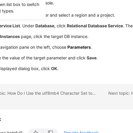
 to the management console.
wn list box to switch
t types.
in the upper left corner and select a region and a project.
ervice List
. Under
Database
, click
Relational Database Service
. The
e
Instances
page, click the target DB instance.
navigation pane on the left, choose
Parameters
.
the value of the target parameter and click
Save
.
displayed dialog box, click
OK
.
Previous topic: How Do I Use the utf8mb4 Character Set to Store Emojis in an RDS for MySQL DB Instance?
k
age helpful?
Provide feedback