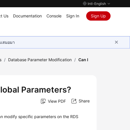
Intl-English
t Us
Documentation
Console
Sign In
Sign Up
ุนเสมอมา
s
/
Database Parameter Modification
/
Can I
lobal Parameters?
Share
View PDF
n modify specific parameters on the RDS