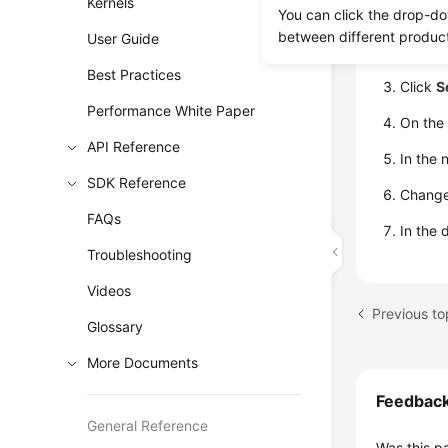
Kernels
Log in
You can click the drop-do
between different produc
User Guide
Click
Best Practices
Click
S
Performance White Paper
On th
API Reference
In the 
SDK Reference
Change 
FAQs
In the 
Troubleshooting
Videos
Glossary
More Documents
Feedbac
General Reference
Was this p