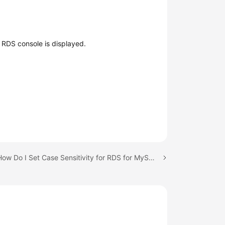
 RDS console is displayed.
Next topic: How Do I Set Case Sensitivity for RDS for MySQL Table Names?