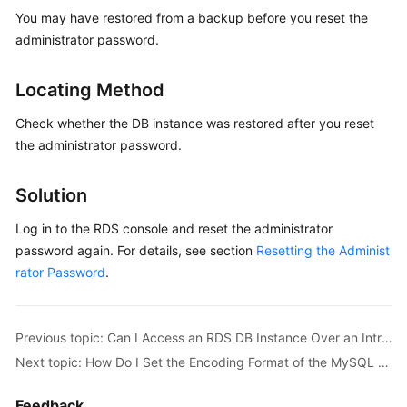
You may have restored from a backup before you reset the
administrator password.
Kernels
User
Locating Method
Guide
Check whether the DB instance was restored after you reset
Best
the administrator password.
Practices
Solution
Performance
White
Log in to the RDS console and reset the administrator
Paper
password again. For details, see section
Resetting the Administ
rator Password
.
API
Reference
Previous topic: Can I Access an RDS DB Instance Over an Intranet Connection Across Regions?
SDK
Next topic: How Do I Set the Encoding Format of the MySQL 8.0 Character Set?
Reference
Feedback