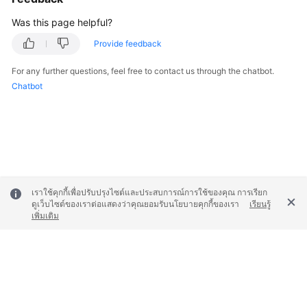
FAQs
Was this page helpful?
Troubleshooting
Provide feedback
Videos
For any further questions, feel free to contact us through the chatbot.
Chatbot
Glossary
More
Documents
General
เราใช้คุกกี้เพื่อปรับปรุงไซต์และประสบการณ์การใช้ของคุณ การเรียก
Reference
ดูเว็บไซต์ของเราต่อแสดงว่าคุณยอมรับนโยบายคุกกี้ของเรา
เรียนรู้
เพิ่มเติม
Glossary
Shared
Responsibilities