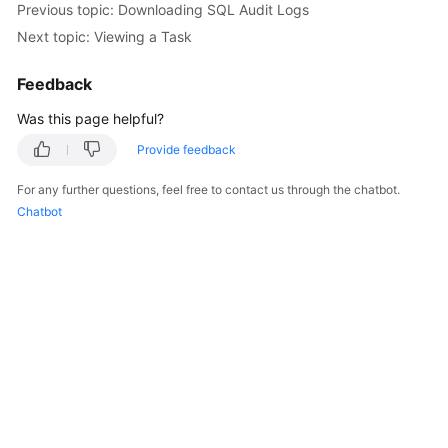
Previous topic: Downloading SQL Audit Logs
Next topic: Viewing a Task
Kernels
Feedback
User
Guide
Was this page helpful?
Provide feedback
Best
Practices
For any further questions, feel free to contact us through the chatbot.
Chatbot
Performance
White
Paper
API
Reference
SDK
Reference