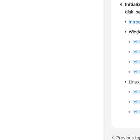
Initial
disk, s
Intro
Wind
Ini
Ini
Ini
Ini
Linux
Ini
Ini
Ini
Previous to