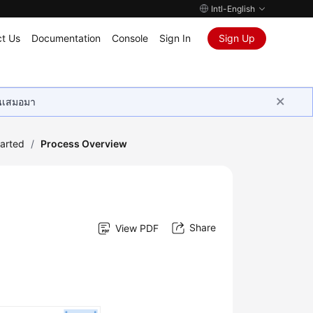
Intl-English
t Us
Documentation
Console
Sign In
Sign Up
ุนเสมอมา
tarted
/
Process Overview
Share
View PDF