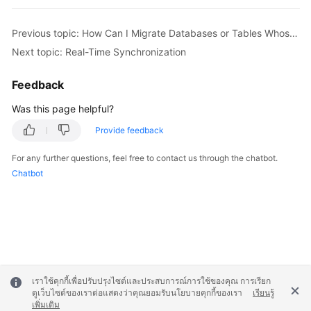
Troubleshooting
Previous topic: How Can I Migrate Databases or Tables Whose Names Contain Uppercase Letters?
Videos
Next topic: Real-Time Synchronization
More
Feedback
Documents
Was this page helpful?
Provide feedback
General
Reference
For any further questions, feel free to contact us through the chatbot.
Chatbot
Glossary
Shared
Responsibilities
Service
Level
เราใช้คุกกี้เพื่อปรับปรุงไซต์และประสบการณ์การใช้ของคุณ การเรียก
ดูเว็บไซต์ของเราต่อแสดงว่าคุณยอมรับนโยบายคุกกี้ของเรา
เรียนรู้
Agreement
เพิ่มเติม