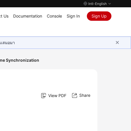
Intl-English
t Us
Documentation
Console
Sign In
Sign Up
ุนเสมอมา
ime Synchronization
Share
View PDF