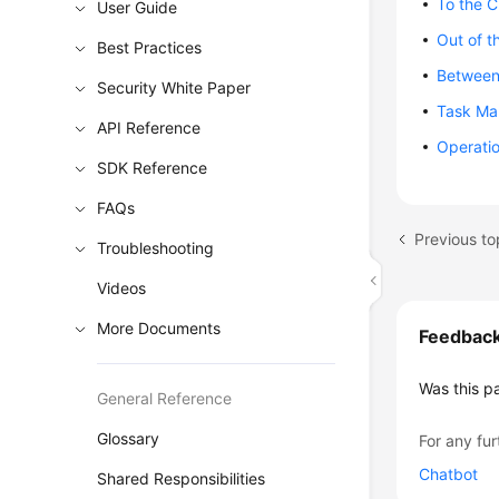
To the C
User Guide
Out of t
Best Practices
Between 
Security White Paper
Task M
API Reference
Operatio
SDK Reference
FAQs
Previous to
Troubleshooting
Videos
More Documents
Feedbac
Was this p
General Reference
Glossary
For any fur
Chatbot
Shared Responsibilities