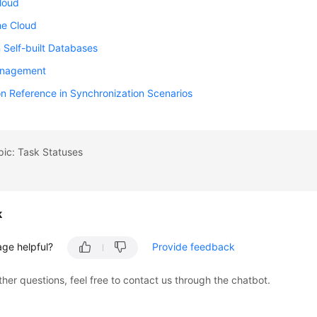
loud
he Cloud
Self-built Databases
anagement
n Reference in Synchronization Scenarios
pic: Task Statuses
k
age helpful?
Provide feedback
ther questions, feel free to contact us through the chatbot.