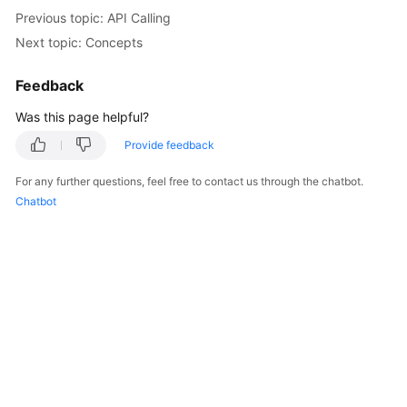
Started
Previous topic: API Calling
Next topic: Concepts
User
Guide
Feedback
Was this page helpful?
Best
Practices
Provide feedback
API
For any further questions, feel free to contact us through the chatbot.
Reference
Chatbot
SDK
Reference
FAQs
Videos
AOM
1.0