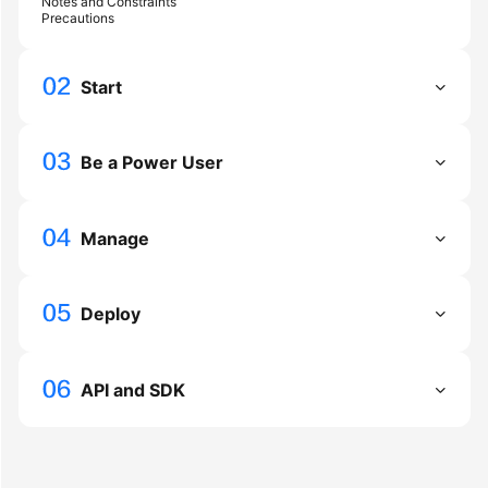
Notes and Constraints
Precautions
General
Start
Reference
Glossary
Be a Power User
Shared
Responsibilities
Manage
Service
Level
Deploy
Agreement
White
Papers
API and SDK
Endpoints
Permissions