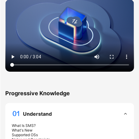
User
Guide
Best
Practices
API
Reference
SDK
Reference
FAQs
Progressive Knowledge
Videos
Understand
Glossary
What Is SMS?
What's New
More
Supported OSs
Documents