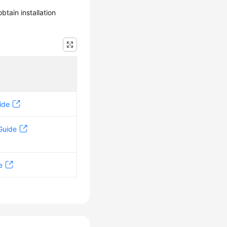
tain installation
ide
Guide
e