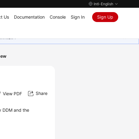
Intl-English
t Us
Documentation
Console
Sign In
Sign Up
ุนเสมอมา
iew
Share
View PDF
by DDM and the