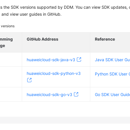
ts the SDK versions supported by DDM. You can view SDK updates, ob
 and view user guides in GitHub.
 versions
amming
GitHub Address
Reference
age
huaweicloud-sdk-java-v3
Java SDK User Gu
huaweicloud-sdk-python-v3
Python SDK User 
huaweicloud-sdk-go-v3
Go SDK User Guid