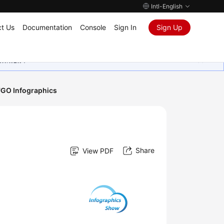
Intl-English
t Us
Documentation
Console
Sign In
Sign Up
ุนเสมอมา
GO Infographics
Share
View PDF