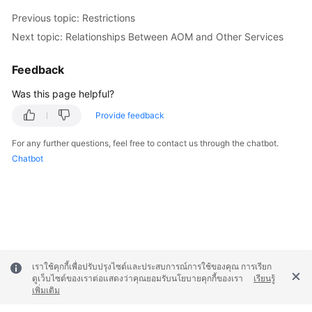
Documentation
Previous topic: Restrictions
Next topic: Relationships Between AOM and Other Services
More
Documents
Feedback
Was this page helpful?
General
Provide feedback
Reference
For any further questions, feel free to contact us through the chatbot.
Glossary
Chatbot
Shared
Responsibilities
Service
Level
Agreement
เราใช้คุกกี้เพื่อปรับปรุงไซต์และประสบการณ์การใช้ของคุณ การเรียก
ดูเว็บไซต์ของเราต่อแสดงว่าคุณยอมรับนโยบายคุกกี้ของเรา
เรียนรู้
เพิ่มเติม
White
Papers