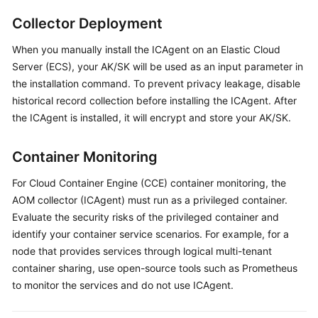
Started
Collector Deployment
User
When you manually install the ICAgent on an Elastic Cloud
Guide
Server (ECS), your AK/SK will be used as an input parameter in
the installation command. To prevent privacy leakage, disable
Best
historical record collection before installing the ICAgent. After
Practices
the ICAgent is installed, it will encrypt and store your AK/SK.
API
Container Monitoring
Reference
For Cloud Container Engine (CCE) container monitoring, the
SDK
AOM collector (ICAgent) must run as a privileged container.
Reference
Evaluate the security risks of the privileged container and
identify your container service scenarios. For example, for a
FAQs
node that provides services through logical multi-tenant
container sharing, use open-source tools such as Prometheus
Videos
to monitor the services and do not use ICAgent.
AOM
1.0