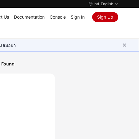
Intl-English
t Us
Documentation
Console
Sign In
Sign Up
ุนเสมอมา
t Found