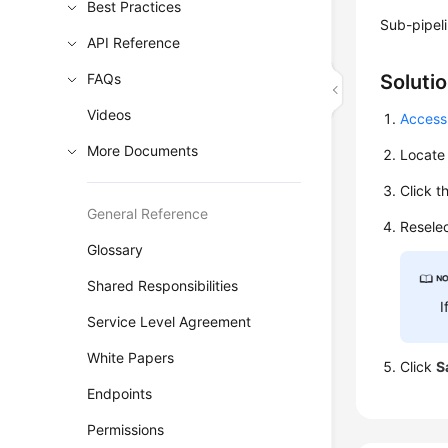
Best Practices
Sub-pipeli
API Reference
FAQs
Soluti
Videos
Access
More Documents
Locate 
Click t
General Reference
Reselec
Glossary
Shared Responsibilities
I
Service Level Agreement
White Papers
Click
S
Endpoints
Permissions