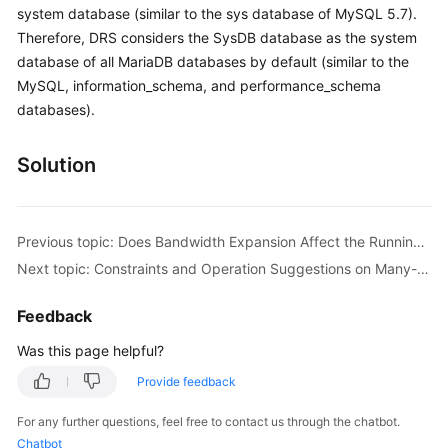
system database (similar to the sys database of MySQL 5.7).
Started
Therefore, DRS considers the SysDB database as the system
User
database of all MariaDB databases by default (similar to the
Guide
MySQL, information_schema, and performance_schema
databases).
Best
Practices
Solution
Security
White
Paper
Previous topic: Does Bandwidth Expansion Affect the Running DRS Tasks?
Next topic: Constraints and Operation Suggestions on Many-to-One Scenario
API
Reference
Feedback
Was this page helpful?
SDK
Reference
Provide feedback
For any further questions, feel free to contact us through the chatbot.
FAQs
Chatbot