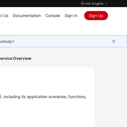
Intl-English
t Us
Documentation
Console
Sign In
Sign Up
ุนเสมอมา
ervice Overview
 including its application scenarios, functions,