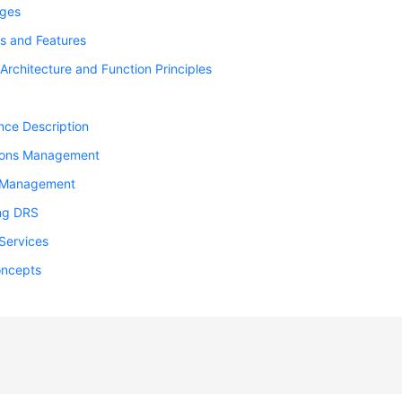
ges
s and Features
Architecture and Function Principles
nce Description
ions Management
 Management
ng DRS
Services
oncepts