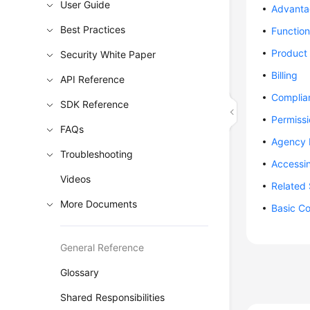
User Guide
Advanta
Best Practices
Function
Product 
Security White Paper
Billing
API Reference
Complia
SDK Reference
Permiss
FAQs
Agency
Troubleshooting
Accessi
Videos
Related 
More Documents
Basic C
General Reference
Glossary
Shared Responsibilities