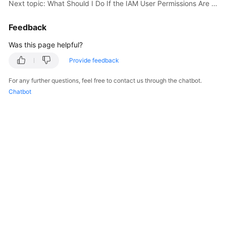
Next topic: What Should I Do If the IAM User Permissions Are Abnormal?
User
Guide
Feedback
Best
Was this page helpful?
Practices
Provide feedback
API
For any further questions, feel free to contact us through the chatbot.
Reference
Chatbot
SDK
Reference
FAQs
Videos
More
Documents