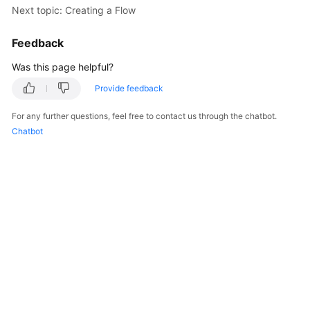
Next topic: Creating a Flow
Billing
Feedback
Getting
Started
Was this page helpful?
Cloud
Provide feedback
Live
For any further questions, feel free to contact us through the chatbot.
Chatbot
Media
Live
Best
Practices
Cloud
Live
API
Reference
Media