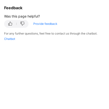
Billing
Feedback
Getting
Was this page helpful?
Started
Provide feedback
Cloud
For any further questions, feel free to contact us through the chatbot.
Live
Chatbot
Media
Live
Best
Practices
Cloud
Live
API
Reference
Media