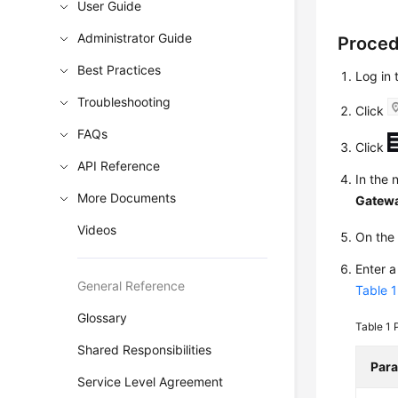
User Guide
Administrator Guide
Proce
Best Practices
Log in
Troubleshooting
Click
FAQs
Click
API Reference
In the 
More Documents
Gatew
Videos
On th
Enter 
General Reference
Table 1
Glossary
Table 1
Shared Responsibilities
Par
Service Level Agreement