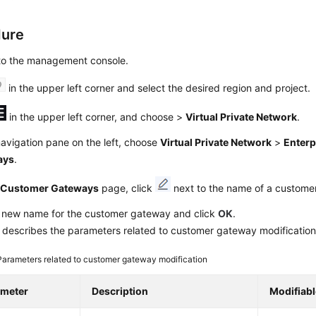
dure
 to the management console.
in the upper left corner and select the desired region and project.
in the upper left corner, and choose
>
Virtual Private Network
.
navigation pane on the left, choose
Virtual Private Network
>
Enterp
ays
.
e
Customer Gateways
page, click
next to the name of a custome
a new name for the customer gateway and click
OK
.
describes the parameters related to customer gateway modification
Parameters related to customer gateway modification
ameter
Description
Modifiabl