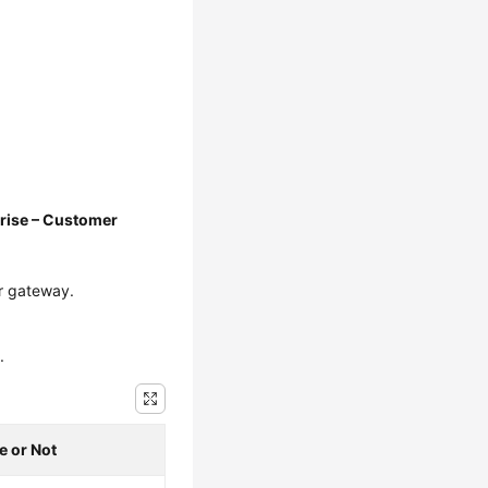
rise – Customer
r gateway.
.
e or Not