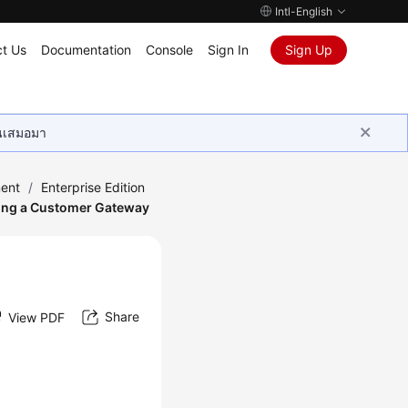
Intl-English
t Us
Documentation
Console
Sign In
Sign Up
ุนเสมอมา
ent
/
Enterprise Edition
ing a Customer Gateway
Share
View PDF